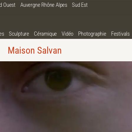
d Ouest
Auvergne Rhône Alpes
Sud Est
es
Sculpture
Céramique
Vidéo
Photographie
Festivals
Maison Salvan