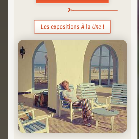
Les expositions
À
la
Une
!