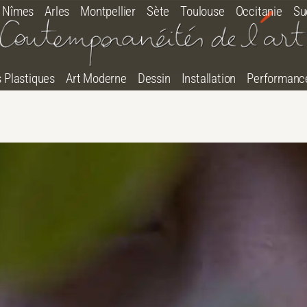
Nîmes
Arles
Montpellier
Sète
Toulouse
Occitanie
Su
s Plastiques
Art Moderne
Dessin
Installation
Performanc
tton