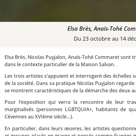
Elsa Brès, Anaïs-Tohé Com
Du 23 octobre au 14 dé
Elsa Brès, Nicolas Puyjalon, Anaïs-Tohé Commaret sont tro
dans le contexte particulier de la Maison Salvan.
Les trois artistes s’appuient et interrogent des échelles s
de la société. Dans sa pratique Nicolas Puyjalon regarde p
se montrent caractéristiques de la démarche des deux au
Pour l’exposition qui verra la rencontre de leur tra
marginalisés (personnes LGBTQUIA+, habitants de quar
Cévennes au XVIème siècle…).
En particulier, dans leurs œuvres, les artistes questionn
et groupes placés en marge et pensés comme franges ma