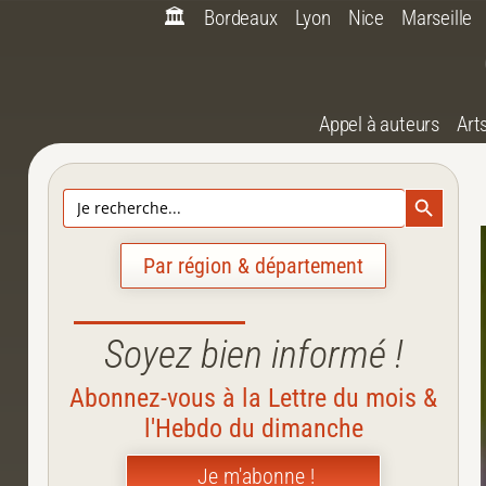
🏛️
Bordeaux
Lyon
Nice
Marseille
Appel à auteurs
Art
Search Bu
Search
for:
Par région & département
Soyez bien informé !
Abonnez-vous à la Lettre du mois &
l'Hebdo du dimanche
Je m'abonne !