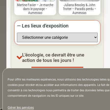
Martine Favier – Je marche
Juliana Beasley & John
dans le paysage –
Trotter – Paradis perdu –
Aumessas
Aumessas
— Les lieux d’exposition
L’écologie, ce devrait être une
action de tous les jours !
Pour offrir les meilleures expériences, nous utilisons des technologies telles q
À la Une
Appel à auteurs
Arts
cookies pour stocker et/ou accéder aux informations des appareils. Le fait de
consentir à ces technologies nous permettra de traiter des données telles que 
comportement de navigation ou les ID uniques sur ce site.
la Lettre & l’Hebdo
Gérer les services