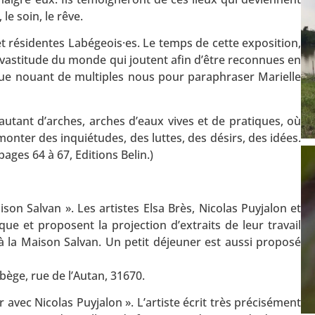
le soin, le rêve.
t résidentes Labégeois·es. Le temps de cette exposition,
e vastitude du monde qui joutent afin d’être reconnues en
oue nouant de multiples nous pour paraphraser Marielle
utant d’arches, arches d’eaux vives et de pratiques, où
onter des inquiétudes, des luttes, des désirs, des idées.
ages 64 à 67, Editions Belin.)
ison Salvan ». Les artistes Elsa Brès, Nicolas Puyjalon et
e et proposent la projection d’extraits de leur travail
à la Maison Salvan. Un petit déjeuner est aussi proposé
bège, rue de l’Autan, 31670.
r avec Nicolas Puyjalon ». L’artiste écrit très précisément