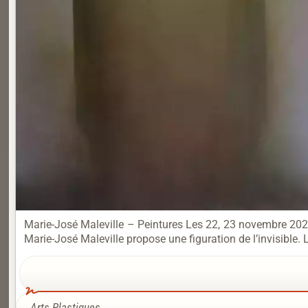
Marie-José Maleville – Peintures Les 22, 23 novembre 202
Marie-José Maleville propose une figuration de l’invisible.
Arts Plastiques