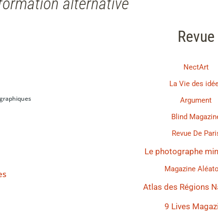
formation alternative
Revue
NectArt
La Vie des idé
ographiques
Argument
Blind Magazin
Revue De Pari
Le photographe min
Magazine Aléato
es
Atlas des Régions N
9 Lives Magaz