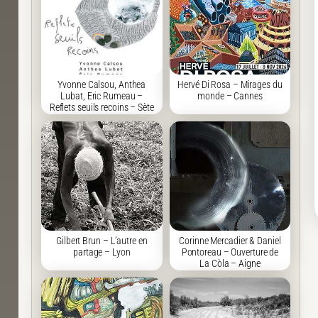
Yvonne Calsou, Anthea
Hervé Di Rosa – Mirages du
Lubat, Eric Rumeau –
monde – Cannes
Reflets seuils recoins – Sète
Gilbert Brun – L’autre en
Corinne Mercadier & Daniel
partage – Lyon
Pontoreau – Ouverture de
La Còla – Aigne