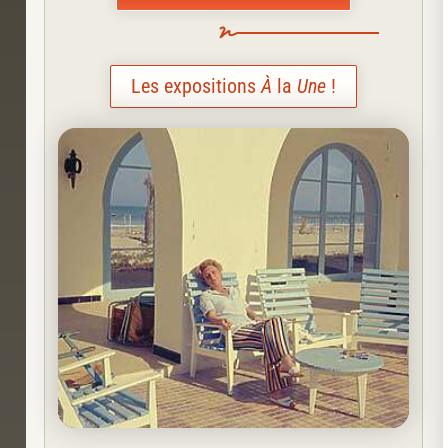
Les expositions
À
la
Une
!