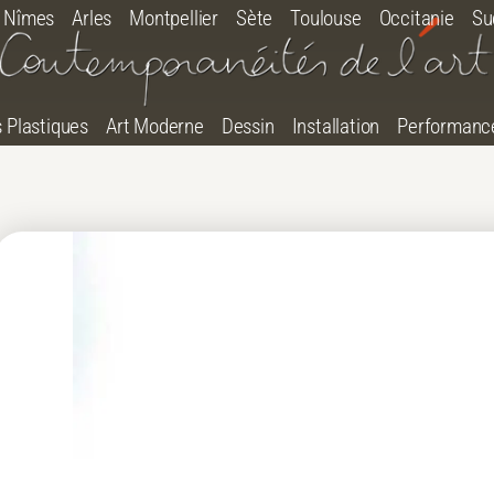
Nîmes
Arles
Montpellier
Sète
Toulouse
Occitanie
Su
s Plastiques
Art Moderne
Dessin
Installation
Performanc
tton