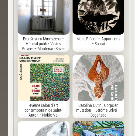
Eva Kristina Mindszenti –
Marie Frécon – Apparitions
Hôpital public, Visites
– Saurat
Privées – Monferran-Savès
49ème salon d’art
Carolina Cutini, Corps en
contemporain de Saint-
mutation – Jérôme Grivel –
Antonin Noble-Val
Segonzac