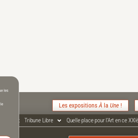
ue les
Les expositions
À
la
Une
!
le
Contact
Tribune Libre
Quelle place pour l’Art en ce XXI