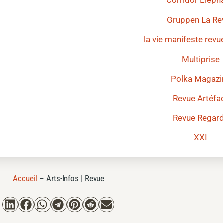
Corridor Éléph
Gruppen La Re
la vie manifeste revu
Multiprise
Polka Magazi
Revue Artéfa
Revue Regar
XXI
Accueil
–
Arts-Infos | Revue