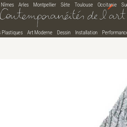
Nîmes
Arles
Montpellier
Sète
Toulouse
Occitanie
Su
s Plastiques
Art Moderne
Dessin
Installation
Performanc
tton