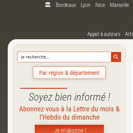
🏛️
Bordeaux
Lyon
Nice
Marseille
Appel à auteurs
Art
Search Bu
Search
for:
Par région & département
Soyez bien informé !
Abonnez-vous à la Lettre du mois &
l'Hebdo du dimanche
Je m'abonne !