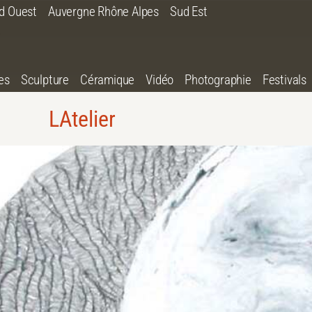
d Ouest
Auvergne Rhône Alpes
Sud Est
es
Sculpture
Céramique
Vidéo
Photographie
Festivals
LAtelier