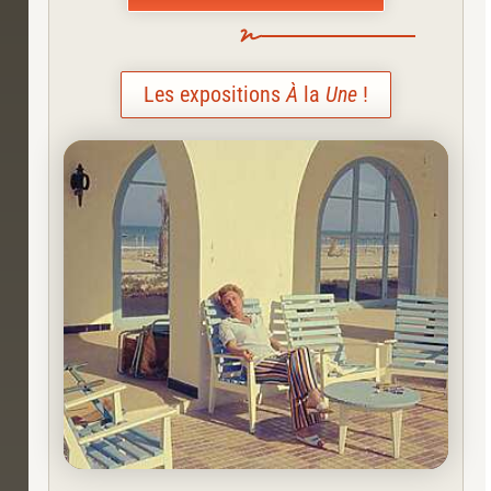
Les expositions
À
la
Une
!