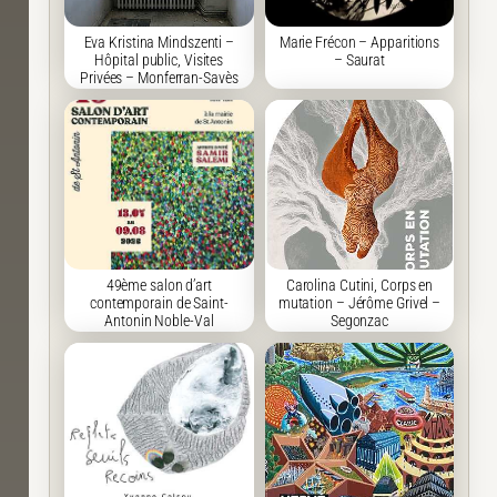
Eva Kristina Mindszenti –
Marie Frécon – Apparitions
Hôpital public, Visites
– Saurat
Privées – Monferran-Savès
49ème salon d’art
Carolina Cutini, Corps en
contemporain de Saint-
mutation – Jérôme Grivel –
Antonin Noble-Val
Segonzac