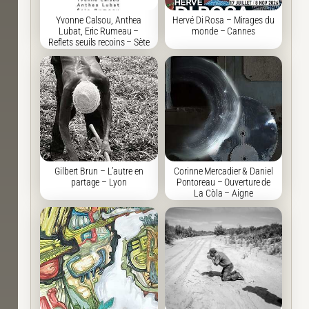
Yvonne Calsou, Anthea
Hervé Di Rosa – Mirages du
Lubat, Eric Rumeau –
monde – Cannes
Reflets seuils recoins – Sète
Gilbert Brun – L’autre en
Corinne Mercadier & Daniel
partage – Lyon
Pontoreau – Ouverture de
La Còla – Aigne