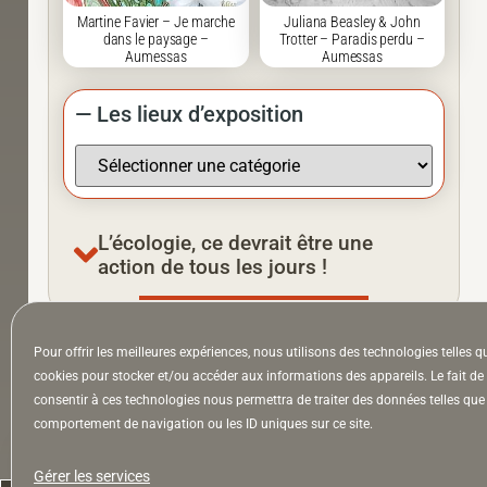
Martine Favier – Je marche
Juliana Beasley & John
dans le paysage –
Trotter – Paradis perdu –
Aumessas
Aumessas
— Les lieux d’exposition
L’écologie, ce devrait être une
action de tous les jours !
Pour offrir les meilleures expériences, nous utilisons des technologies telles q
À la Une
Appel à auteurs
Arts
cookies pour stocker et/ou accéder aux informations des appareils. Le fait de
consentir à ces technologies nous permettra de traiter des données telles que 
comportement de navigation ou les ID uniques sur ce site.
la Lettre & l’Hebdo
Gérer les services