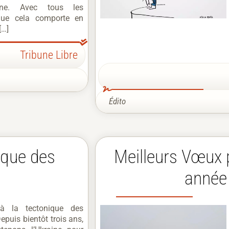
one. Avec tous les
que cela comporte en
[…]
Tribune Libre
Édito
nique des
Meilleurs Vœux p
année
 à la tectonique des
epuis bientôt trois ans,