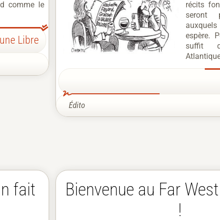
nd comme le
récits f
seront 
auxquels 
espère. P
bune Libre
suffit 
Atlantique
Édito
an fait
Bienvenue au Far Wes
!