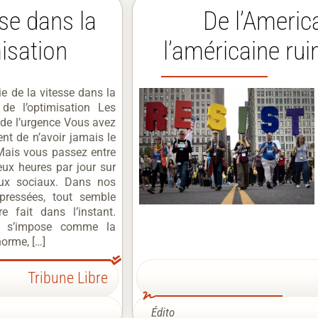
sse dans la
De l’Americ
misation
l’américaine rui
ie de la vitesse dans la
 de l’optimisation Les
 de l’urgence Vous avez
ent de n’avoir jamais le
Mais vous passez entre
ux heures par jour sur
aux sociaux. Dans nos
 pressées, tout semble
re fait dans l’instant.
e s’impose comme la
norme, […]
Tribune Libre
Édito