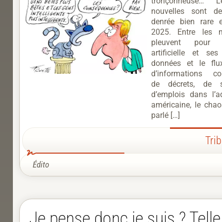
tronçonneuse… 
nouvelles sont d
denrée bien rare 
2025. Entre les m
pleuvent pour l’i
artificielle et se
données et le flu
d’informations cont
de décrets, de s
d’emplois dans l’ad
américaine, le chao
parlé […]
Tri
Édito
Je pense donc je suis ? Telle