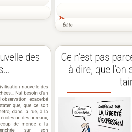
Édito
ouvelle des
Ce n’est pas parce
es…
à dire, que l’on 
tai
ivilisation nouvelle des
chées… Nul besoin d’un
l’observation exacerbé
tater que, que ce soit
étro, dans la rue, à la
s écoles ou des bureaux,
ucoup de monde a la
penchée sur son