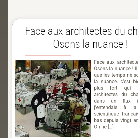
Face aux architectes du c
Osons la nuance !
Face aux architect
Osons la nuance ! Il
que les temps ne s
la nuance, c’est bi
plus fort qui 
architectes du ch
dans un flux in
j’entendais à l
scientifique françai
bas depuis vingt ans
On ne […]