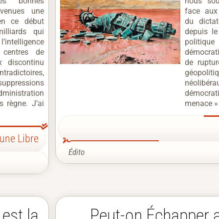
Les bonnes
nous sou
evenues une
face aux 
en ce début
du dicta
illiards qui
depuis le
ntelligence
politiqu
s centres de
démocrat
x discontinu
de ruptu
radictoires,
géopol
uppressions
néolibé
ministration
démocra
s règne. J’ai
menace » 
bune Libre
Édito
 est la
Peut-on Échapper a