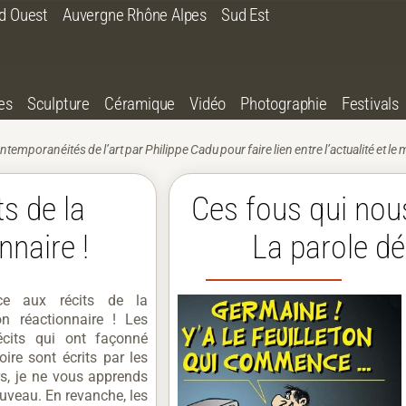
d Ouest
Auvergne Rhône Alpes
Sud Est
es
Sculpture
Céramique
Vidéo
Photographie
Festivals
ntemporanéités de l’art par Philippe Cadu pour faire lien entre l’actualité et le 
ts de la
Ces fous qui nou
nnaire !
La parole d
ce aux récits de la
on réactionnaire ! Les
écits qui ont façonné
oire sont écrits par les
s, je ne vous apprends
ouveau. En revanche, les