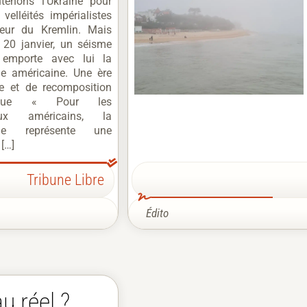
tenons l’Ukraine pour
velléités impérialistes
teur du Kremlin. Mais
 20 janvier, un séisme
e emporte avec lui la
ie américaine. Une ère
re et de recomposition
itique « Pour les
raux américains, la
tie représente une
[…]
Tribune Libre
Édito
u réel ?