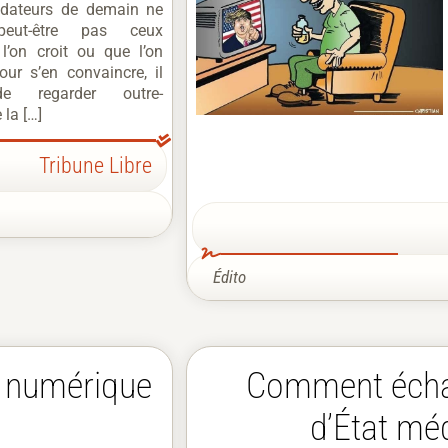
ondateurs de demain ne
peut-être pas ceux
l’on croit ou que l’on
our s’en convaincre, il
de regarder outre-
 la […]
Tribune Libre
Édito
t numérique
Comment écha
d’État méd