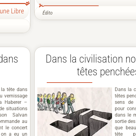
bune Libre
Édito
 dans
Dans la civilisation n
têtes penché
 la tête dans
Dans la c
du vernissage
têtes pen
sa Haberer –
sens de 
e situations
pour cons
ison Salvan
dans le m
commande au
sortie de
t le concert
que bea
, on a eu un
tête 