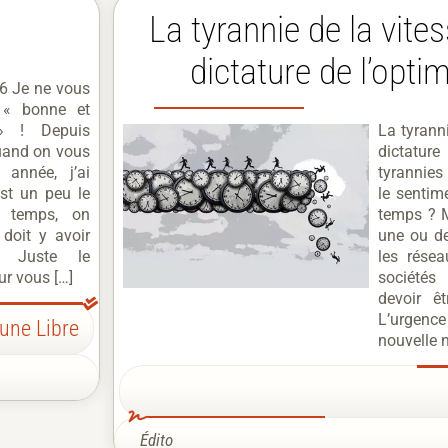
La tyrannie de la vite
dictature de l’opti
6 Je ne vous
 « bonne et
» ! Depuis
La tyrann
uand on vous
dictature
 année, j’ai
tyrannies
est un peu le
le sentim
e temps, on
temps ? 
 doit y avoir
une ou de
… Juste le
les rése
ur vous […]
sociétés
devoir êt
L’urgenc
bune Libre
nouvelle 
Édito