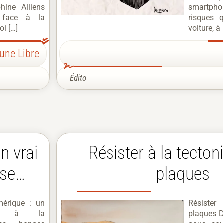
hine Alliens
smartph
 face à la
risques 
oi […]
voiture, à 
bune Libre
Édito
n vrai
Résister à la tecto
use…
plaques
mérique : un
Résister
re à la
plaques D