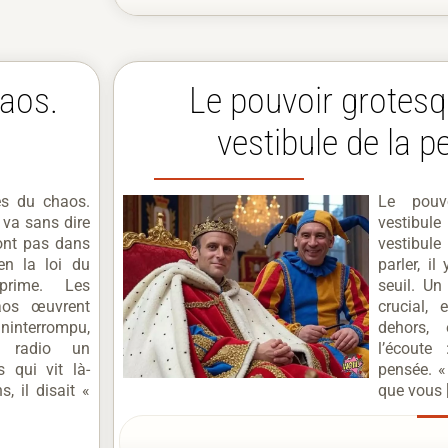
haos.
Le pouvoir grotesq
vestibule de la 
es du chaos.
Le pouv
 va sans dire
vestibu
ont pas dans
vestibule
en la loi du
parler, i
prime. Les
seuil. Un
aos œuvrent
crucial,
interrompu,
dehors, 
a radio un
l’écoute
s qui vit là-
pensée. «
, il disait «
que vous 