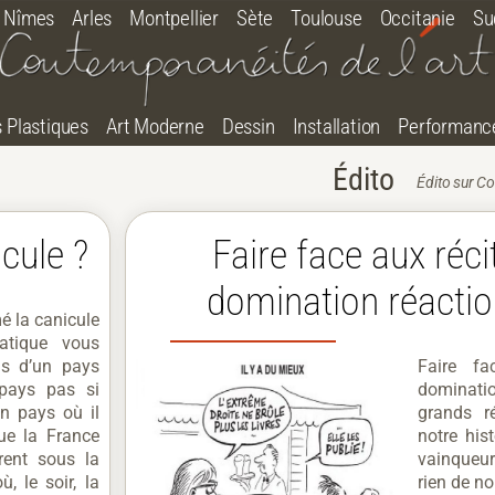
Nîmes
Arles
Montpellier
Sète
Toulouse
Occitanie
Su
s Plastiques
Art Moderne
Dessin
Installation
Performanc
Édito
Édito sur Co
cule ?
Faire face aux réci
domination réactio
é la canicule
atique vous
is d’un pays
Faire fa
 pays pas si
dominati
Un pays où il
grands r
que la France
notre hist
rent sous la
vainqueur
, le soir, la
rien de n