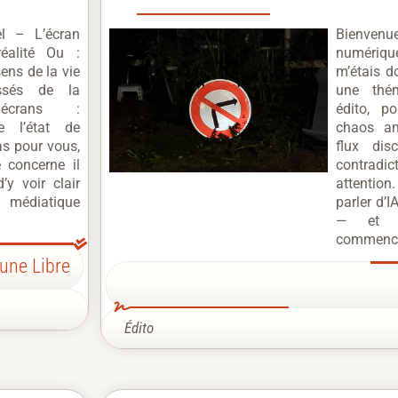
iel – L’écran
Bienve
éalité Ou :
numérique
ens de la vie
m’étais d
ssés de la
une thé
écrans :
édito, p
e l’état de
chaos am
as pour vous,
flux dis
 concerne il
contradic
d’y voir clair
attentio
 médiatique
parler d’
— et de
commence
bune Libre
Édito