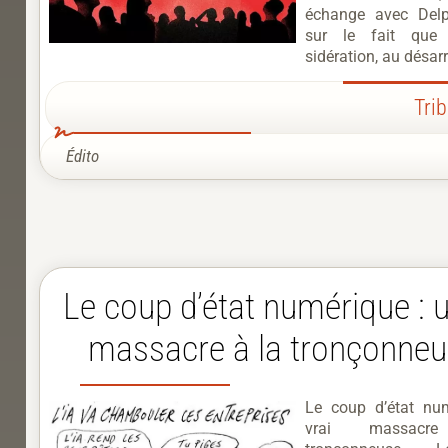
échange avec Delp
sur le fait que
sidération, au désarr
Tri
Édito
Le coup d’état numérique : u
massacre à la tronçonne
Le coup d’état nu
vrai massac