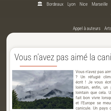
🏛️
Bordeaux
Lyon
Nice
Marseille
Appel à auteurs
Art
Vous n’avez pas aimé la cani
Vous n’avez pas aim
? Un réfugié clim
écrit ! Je vous écr
lointain, enfin, un
lointain que cela. 
fait bon vivre lors
et l’Europe se meu
canicule. Un pays où