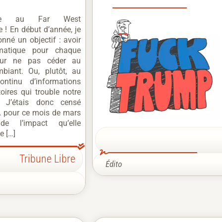
nue au Far West
 ! En début d’année, je
onné un objectif : avoir
matique pour chaque
our ne pas céder au
biant. Ou, plutôt, au
continu d’informations
toires qui trouble notre
n. J’étais donc censé
IA pour ce mois de mars
 l’impact qu’elle
 […]
Tribune Libre
Édito