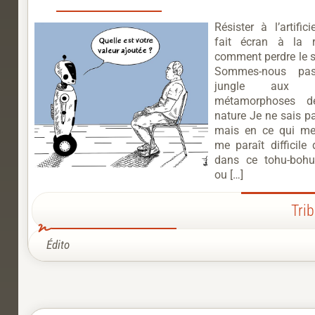
Résister à l’artific
fait écran à la r
comment perdre le s
Sommes-nous pa
jungle aux 
métamorphoses d
nature Je ne sais p
mais en ce qui me
me paraît difficile 
dans ce tohu-bohu
ou […]
Tri
Édito