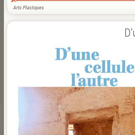
Arts Plastiques
D’