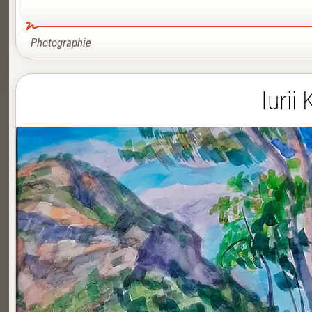
Photographie
Iurii