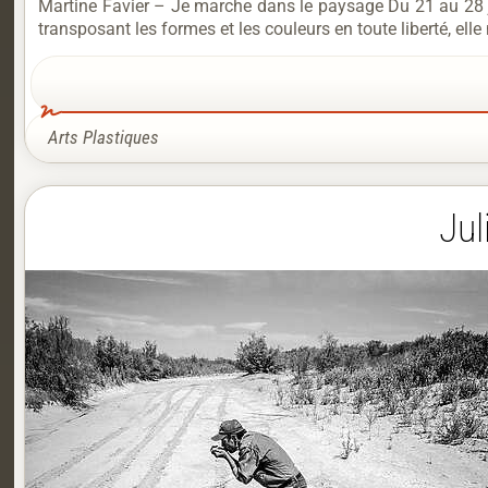
Martine Favier – Je marche dans le paysage Du 21 au 28 ju
transposant les formes et les couleurs en toute liberté, ell
Arts Plastiques
Jul