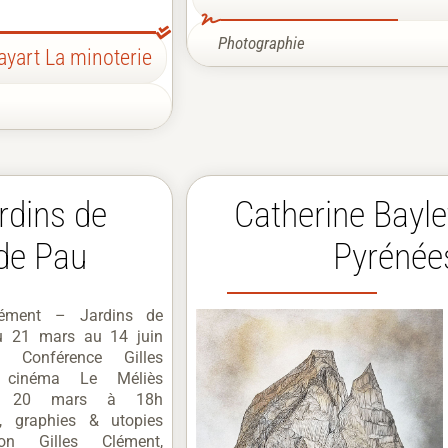
Photographie
ayart La minoterie
rdins de
Catherine Bayl
de Pau
Pyrénée
lément – Jardins de
u 21 mars au 14 juin
Conférence Gilles
 cinéma Le Méliès
di 20 mars à 18h
, graphies & utopies
tion Gilles Clément,