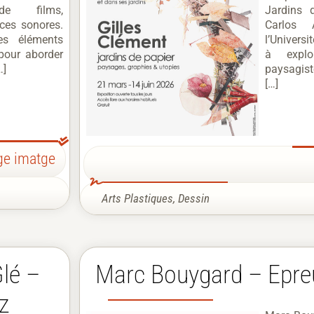
 de films,
Jardins 
èces sonores.
Carlos 
es éléments
l’Univers
pour aborder
à expl
…]
paysagist
[…]
ge imatge
Arts Plastiques
,
Dessin
Glé –
Marc Bouygard – Epre
z