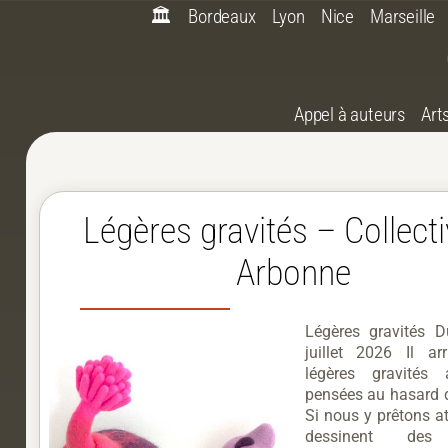
🏛️
Bordeaux
Lyon
Nice
Marseille
Appel à auteurs
Art
Légères gravités – Collect
Arbonne
Légères gravités 
juillet 2026 Il a
légères gravités 
pensées au hasard 
Si nous y prêtons at
dessinent des 