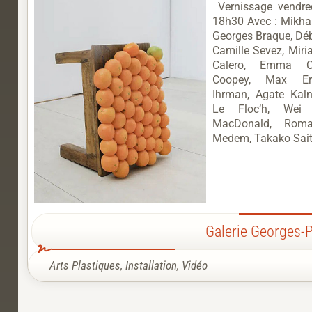
Vernissage vendre
18h30 Avec : Mikhai
Georges Braque, Déb
Camille Sevez, Miri
Calero, Emma C
Coopey, Max Ern
Ihrman, Agate Kal
Le Floc’h, Wei 
MacDonald, Roma
Medem, Takako Saito
Galerie Georges
Arts Plastiques
,
Installation
,
Vidéo