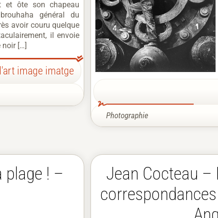
t et ôte son chapeau
brouhaha général du
rès avoir couru quelque
aculairement, il envoie
 noir […]
d'art image imatge
Photographie
 plage ! –
Jean Cocteau – I
correspondances
Ang