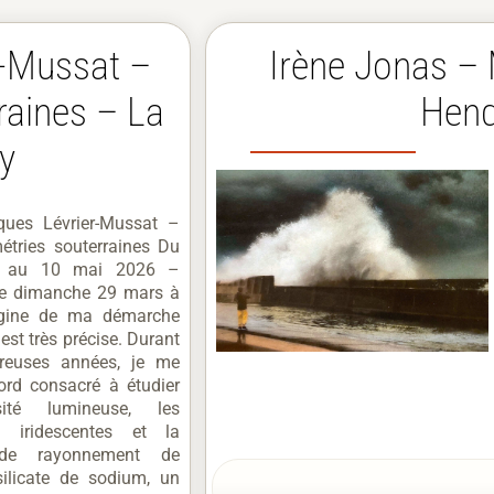
r-Mussat –
Irène Jonas –
raines – La
Hen
y
cques Lévrier-Mussat –
étries souterraines Du
 au 10 mai 2026 –
ge dimanche 29 mars à
igine de ma démarche
 est très précise. Durant
euses années, je me
ord consacré à étudier
ité lumineuse, les
és iridescentes et la
 de rayonnement de
silicate de sodium, un