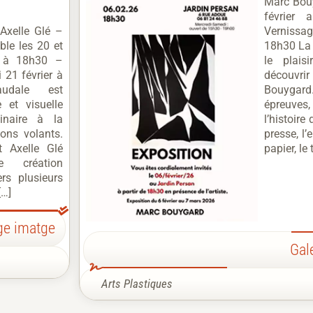
Marc Bou
février
Axelle Glé –
Vernissag
ble les 20 et
18h30 La 
h à 18h30 –
le plais
 21 février à
découvri
udale est
Bouyga
e et visuelle
épreuves
inaire à la
l’histoire 
ons volants.
presse, l’
t Axelle Glé
papier, le 
te création
rs plusieurs
[…]
ge imatge
Gal
Arts Plastiques