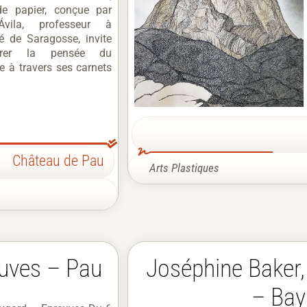
de papier, conçue par
Ávila, professeur à
ité de Saragosse, invite
orer la pensée du
e à travers ses carnets
Château de Pau
Arts Plastiques
uves – Pau
Joséphine Baker, 
– Ba