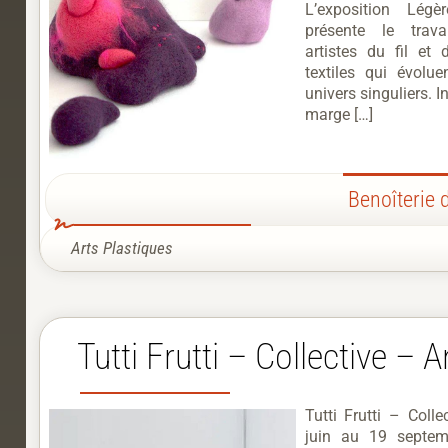
L’exposition Légè
présente le trava
artistes du fil et 
textiles qui évolu
univers singuliers. I
marge […]
Benoîterie 
Arts Plastiques
Tutti Frutti – Collective – A
Tutti Frutti – Coll
juin au 19 septe