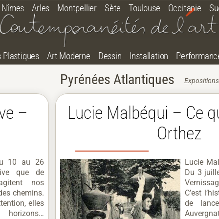
Nîmes
Arles
Montpellier
Sète
Toulouse
Occitanie
Su
s Plastiques
Art Moderne
Dessin
Installation
Performanc
Pyrénées Atlantiques
Expositions
ive –
Lucie Malbéqui – Ce q
Orthez
Du 10 au 26
Lucie Ma
rrive que de
Du 3 juil
agitent nos
Vernissag
des chemins.
C’est l’h
tention, elles
de lance
horizons…
Auvergnat