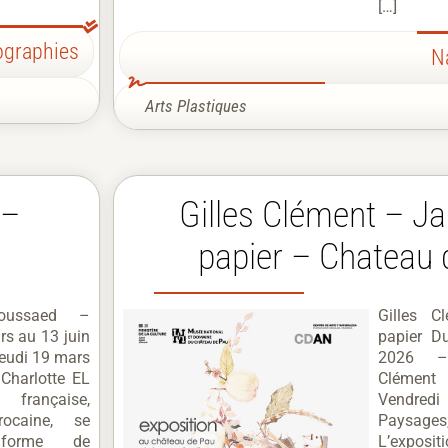
[…]
ographies
N
Arts Plastiques
 –
Gilles Clément – Ja
papier – Chateau 
oussaed –
Gilles C
s au 13 juin
papier D
eudi 19 mars
2026 – 
 Charlotte EL
Clément
 française,
Vendre
rocaine, se
Paysages
 forme de
L’exposi