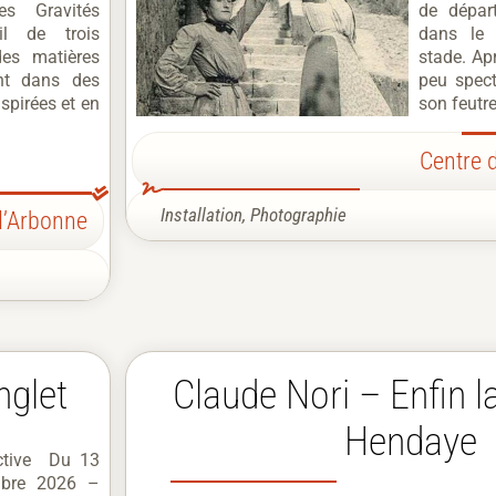
res Gravités
de dépar
il de trois
dans le 
des matières
stade. Ap
ent dans des
peu spect
nspirées et en
son feutre
Centre 
Installation
,
Photographie
d’Arbonne
nglet
Claude Nori – Enfin la
Hendaye
ective Du 13
mbre 2026 –