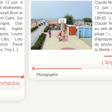
di 12 juin à
Claude No
l Andreenko,
12 juin 
orah Bron et
Vernissa
am Cahn, Sol
18h30 L
ogné, Dan
Claude N
st, Ingela
au sein de
npure, Loumi
plage ! »,
Libo, Lulu
d’époques
nich Pavel
du photog
, Troy […]
la liberté
L'An
Photographie
-Pompidou