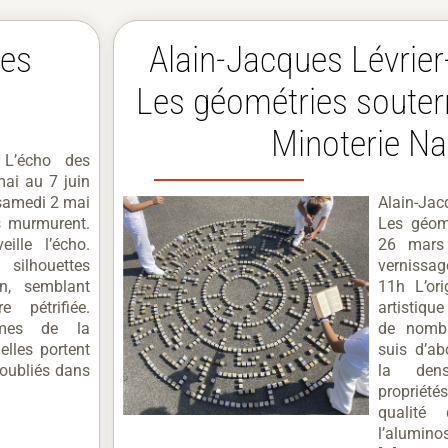
des
Alain-Jacques Lévrie
Les géométries souter
Minoterie Na
 L’écho des
mai au 7 juin
samedi 2 mai
Alain-Ja
s murmurent.
Les géom
ille l’écho.
26 mars
 silhouettes
vernissa
on, semblant
11h L’or
 pétrifiée.
artistique
ômes de la
de nombr
elles portent
suis d’ab
 oubliés dans
la dens
propriét
qualité
l’alumino