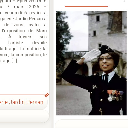
ygard – Epreuves Du 6
 au 7 mars 2026 –
e vendredi 6 février à
galerie Jardin Persan a
ir de vous inviter à
r l’exposition de Marc
rd. À travers ses
, l’artiste dévoile
du tirage : la matrice, la
encre, la composition, le
tirage […]
erie Jardin Persan