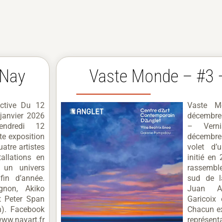
 Nay
Vaste Monde – #3 
ctive Du 12
Vaste 
janvier 2026
décembre
endredi 12
– Verni
e exposition
décembr
uatre artistes
volet d’
allations en
initié e
 un univers
rassemble
fin d’année.
sud de l
gnon, Akiko
Juan Aiz
t Peter Span
Garicoix 
n). Facebook
Chacun ex
ww.nayart.fr
représenta