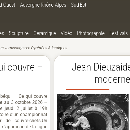
d Ouest
Auvergne Rhône Alpes
Sud Est
es
Sculpture
Céramique
Vidéo
Photographie
Festivals
 et vernissages en Pyrénées Atlantiques
ui couvre –
Jean Dieuzaid
moderne
lbéqui – Ce qui couvre
let au 3 octobre 2026 –
e jeudi 2 juillet à 19h
istoire d’un championnat
r de couvre-chefs.Un
 s’approche de la ligne