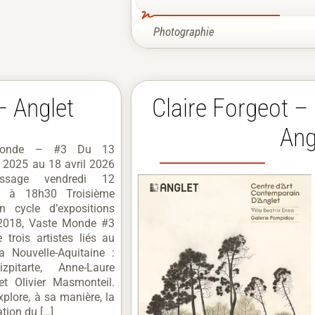
Photographie
– Anglet
Claire Forgeot – 
Ang
Monde – #3 Du 13
 2025 au 18 avril 2026
ssage vendredi 12
e à 18h30 Troisième
un cycle d’expositions
n 2018, Vaste Monde #3
 trois artistes liés au
a Nouvelle-Aquitaine :
pitarte, Anne-Laure
et Olivier Masmonteil.
plore, à sa manière, la
tion du […]