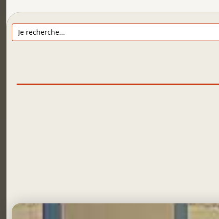
Search
for: