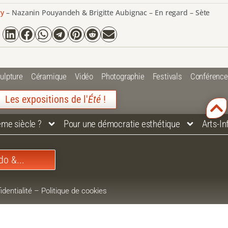
ry
–
Nazanin Pouyandeh & Brigitte Aubignac – En regard – Sète
ulpture
Céramique
Vidéo
Photographie
Festivals
Conférenc
Les expositions de l'
Été
!
ème siècle ?
Pour une démocratie esthétique
Arts-I
do &...
identialité
–
Politique de cookies
–
Plan du site
ue
–
Webdesign L’éditeur contemporain