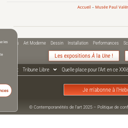
Accueil
–
Musée Paul Valé
ue les
 Plastiques
Art Moderne
Dessin
Installation
Performances
Sc
Les expositions
À
la
Une
!
le
Contact
Tribune Libre
Quelle place pour l’Art en ce XXI
Je m'abonne à l'Heb
ences
© Contemporanéités de l’art 2025
–
Politique de conf
Mentions Légales
–
Accessibilité
Contemporanéités de l’art est chez un hébergeur écologiq