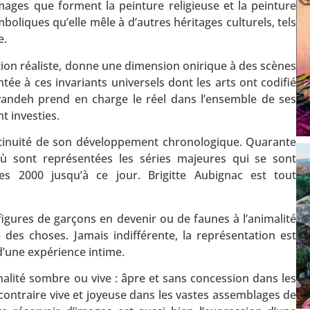
’images que forment la peinture religieuse et la peinture
boliques qu’elle mêle à d’autres héritages culturels, tels
e.
tion réaliste, donne une dimension onirique à des scènes
ée à ces invariants universels dont les arts ont codifié
uyandeh prend en charge le réel dans l’ensemble de ses
t investies.
ontinuité de son développement chronologique. Quarante
où sont représentées les séries majeures qui se sont
 2000 jusqu’à ce jour. Brigitte Aubignac est tout
 – figures de garçons en devenir ou de faunes à l’animalité
 des choses. Jamais indifférente, la représentation est
 d’une expérience intime.
alité sombre ou vive : âpre et sans concession dans les
u contraire vive et joyeuse dans les vastes assemblages de