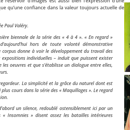
e réservoir d’images est aussi bien l’expression d’une
que qu’une confiance dans la valeur toujours actuelle de
e Paul Valéry.
ière biennale de la série des « 4 à 4 ». « En regard »
 d’aujourd’hui hors de toute volonté démonstrative
le corpus donne à voir le développement du travail des
 expositions individuelles – induit que puissent exister
es oeuvres et que s’établisse un dialogue entre elles,
urs.
regardeur. La simplicité et la grâce du naturel dont est
i plus cours dans la série des « Maquillages ». Le regard
sion.
 d’abord un silence, redoublé ostensiblement ici par un
 « Insomnies » disent assez les batailles intérieures