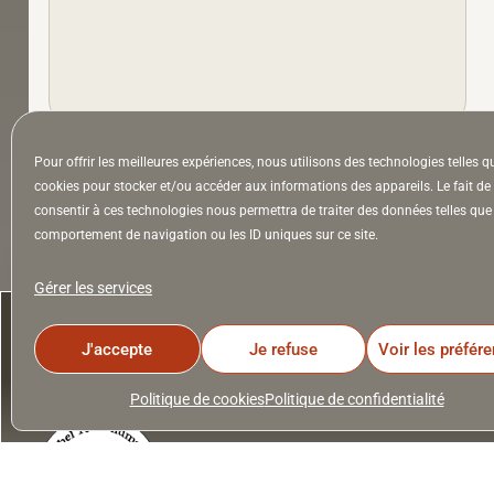
Pour offrir les meilleures expériences, nous utilisons des technologies telles q
À la Une
Appel à auteurs
Arts
cookies pour stocker et/ou accéder aux informations des appareils. Le fait de
consentir à ces technologies nous permettra de traiter des données telles que 
comportement de navigation ou les ID uniques sur ce site.
la Lettre & l’Hebdo
Gérer les services
J'accepte
Je refuse
Voir les préfér
Politique de cookies
Politique de confidentialité