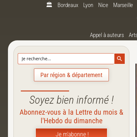
🏛️
Bordeaux
Lyon
Nice
Marseille
Appel à auteurs
Art
Search Bu
Search
for:
Par région & département
Soyez bien informé !
Abonnez-vous à la Lettre du mois &
l'Hebdo du dimanche
Je m'abonne !