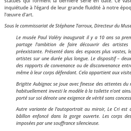
statues qui forment la dernière série en date. Ce vast
inquiétude à l’égard de leur grande fluidité à notre épo
l’œuvre d’art.
Sous le commissariat de Stéphane Tarroux, Directeur du Musé
Le musée Paul Valéry inaugurait il y a 10 ans sa prem
partage l’ambition de faire découvrir des artistes
préexistante. Présenté dans des espaces plus vastes, 
artistes sur une durée plus longue. Le dispositif – deux
des rapports de convenance ou de disconvenance entre l
même à leur corps défendant. Cela appartient aux visite
Brigitte Aubignac se joue avec finesse des attentes du 
habituellement investi le modèle à la toilette n’ont ains
porté sur soi dénote une exigence de vérité sans conces
Autre variante de l’autoportrait au miroir, Le Cri est
bâillon enfoncé dans la gorge ouverte. Les corps des
imposées par une souffrance silencieuse.