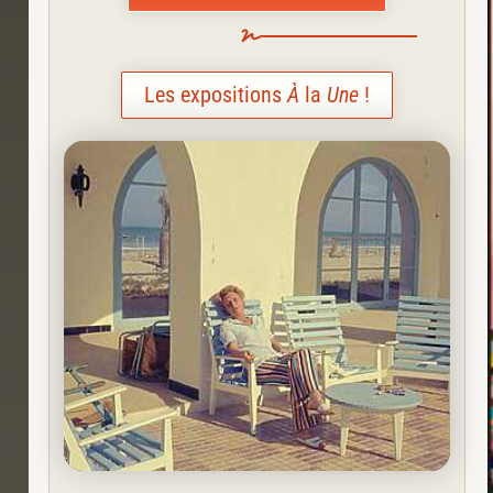
Les expositions
À
la
Une
!