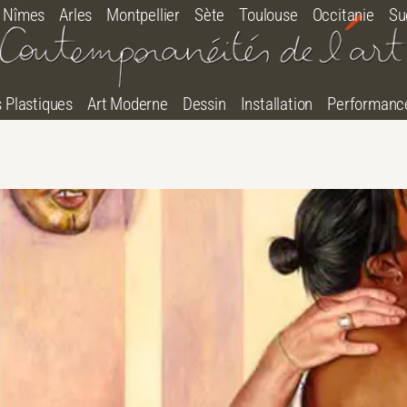
Nîmes
Arles
Montpellier
Sète
Toulouse
Occitanie
Su
s Plastiques
Art Moderne
Dessin
Installation
Performanc
tton