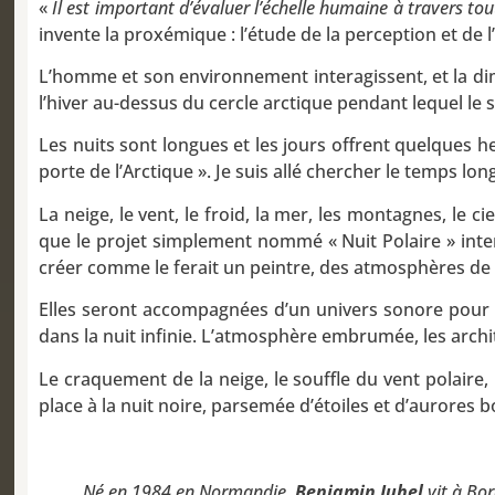
«
Il est important d’évaluer l’échelle humaine à travers to
invente la proxémique : l’étude de la perception et de 
L’homme et son environnement interagissent, et la dime
l’hiver au-dessus du cercle arctique pendant lequel le 
Les nuits sont longues et les jours offrent quelques h
porte de l’Arctique ». Je suis allé chercher le temps lon
La neige, le vent, le froid, la mer, les montagnes, le 
que le projet simplement nommé « Nuit Polaire » int
créer comme le ferait un peintre, des atmosphères de 
Elles seront accompagnées d’un univers sonore pour 
dans la nuit infinie. L’atmosphère embrumée, les arch
Le craquement de la neige, le souffle du vent polaire,
place à la nuit noire, parsemée d’étoiles et d’aurores 
Né en 1984 en Normandie.
Benjamin Juhel
vit à Bor