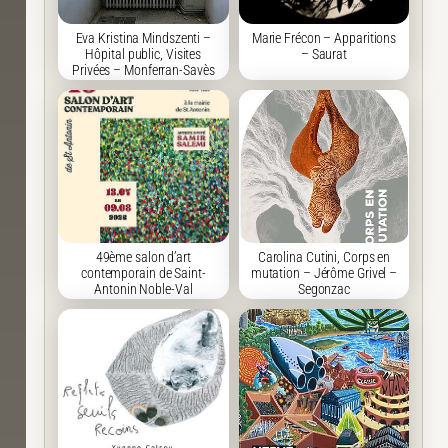
Eva Kristina Mindszenti –
Marie Frécon – Apparitions
Hôpital public, Visites
– Saurat
Privées – Monferran-Savès
49ème salon d’art
Carolina Cutini, Corps en
contemporain de Saint-
mutation – Jérôme Grivel –
Antonin Noble-Val
Segonzac