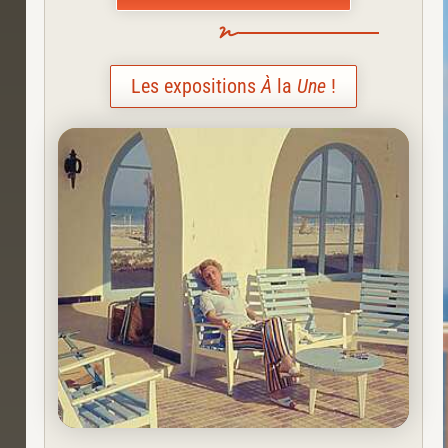
Les expositions
À
la
Une
!