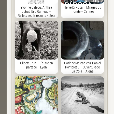
Yvonne Calsou, Anthea
Hervé Di Rosa – Mirages du
Lubat, Eric Rumeau –
monde – Cannes
Reflets seuils recoins – Sète
Gilbert Brun – L’autre en
Corinne Mercadier & Daniel
partage – Lyon
Pontoreau – Ouverture de
La Còla – Aigne