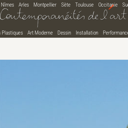
Nîmes
Arles
Montpellier
Sète
Toulouse
Occitanie
Su
s Plastiques
Art Moderne
Dessin
Installation
Performanc
tton