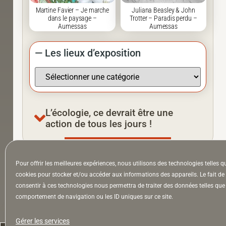
Martine Favier – Je marche
Juliana Beasley & John
dans le paysage –
Trotter – Paradis perdu –
Aumessas
Aumessas
— Les lieux d’exposition
L’écologie, ce devrait être une
action de tous les jours !
Pour offrir les meilleures expériences, nous utilisons des technologies telles q
À la Une
Appel à auteurs
Arts
cookies pour stocker et/ou accéder aux informations des appareils. Le fait de
consentir à ces technologies nous permettra de traiter des données telles que 
comportement de navigation ou les ID uniques sur ce site.
la Lettre & l’Hebdo
Gérer les services