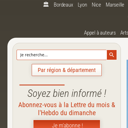
🏛️
Bordeaux
Lyon
Nice
Marseille
Appel à auteurs
Art
Search Bu
Search
for:
Par région & département
Soyez bien informé !
Abonnez-vous à la Lettre du mois &
l'Hebdo du dimanche
Je m'abonne !