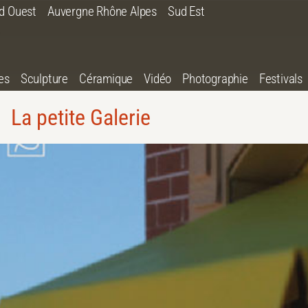
d Ouest
Auvergne Rhône Alpes
Sud Est
es
Sculpture
Céramique
Vidéo
Photographie
Festivals
La petite Galerie