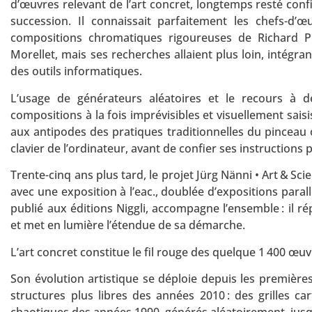
d’œuvres relevant de l’art concret, longtemps resté con
succession. Il connaissait parfaitement les chefs-d’
compositions chromatiques rigoureuses de Richard P. 
Morellet, mais ses recherches allaient plus loin, intégr
des outils informatiques.
L’usage de générateurs aléatoires et le recours à 
compositions à la fois imprévisibles et visuellement sais
aux antipodes des pratiques traditionnelles du pinceau 
clavier de l’ordinateur, avant de confier ses instructions
Trente-cinq ans plus tard, le projet Jürg Nänni • Art & Sc
avec une exposition à l’eac., doublée d’expositions paral
publié aux éditions Niggli, accompagne l’ensemble : il r
et met en lumière l’étendue de sa démarche.
L’art concret constitue le fil rouge des quelque 1 400 œuv
Son évolution artistique se déploie depuis les première
structures plus libres des années 2010 : des grilles ca