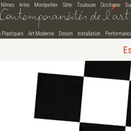
Nîmes
Arles
Montpellier
Sète
Toulouse
Occitanie
Su
s Plastiques
Art Moderne
Dessin
Installation
Performanc
Es
tton