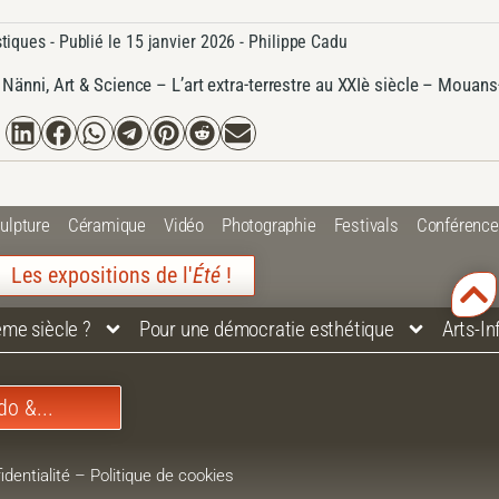
stiques
- Publié le
15 janvier 2026 -
Philippe Cadu
 Nänni, Art & Science – L’art extra-terrestre au XXIè siècle – Mouan
ulpture
Céramique
Vidéo
Photographie
Festivals
Conférenc
Les expositions de l'
Été
!
ème siècle ?
Pour une démocratie esthétique
Arts-I
do &...
identialité
–
Politique de cookies