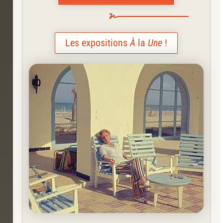
Les expositions
À
la
Une
!