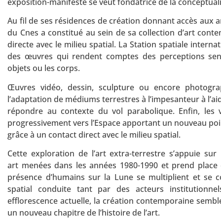
exposition-manifeste se veut fondatrice de la conceptualis
Au fil de ses résidences de création donnant accès aux a
du Cnes a constitué au sein de sa collection d’art con
directe avec le milieu spatial. La Station spatiale internat
des œuvres qui rendent comptes des perceptions senso
objets ou les corps.
Œuvres vidéo, dessin, sculpture ou encore photogra
l’adaptation de médiums terrestres à l’impesanteur à l’a
répondre au contexte du vol parabolique. Enfin, les 
progressivement vers l’Espace apportant un nouveau point
grâce à un contact direct avec le milieu spatial.
Cette exploration de l’art extra-terrestre s’appuie su
art menées dans les années 1980-1990 et prend place 
présence d’humains sur la Lune se multiplient et se 
spatial conduite tant par des acteurs institution
efflorescence actuelle, la création contemporaine sembl
un nouveau chapitre de l’histoire de l’art.