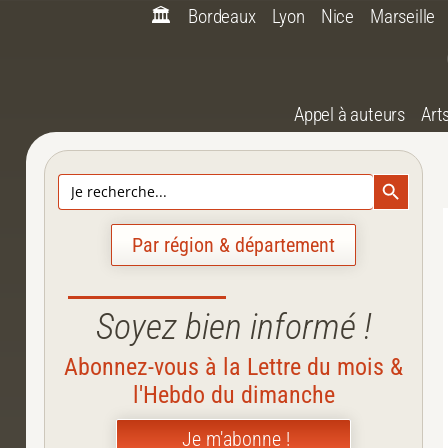
🏛️
Bordeaux
Lyon
Nice
Marseille
Appel à auteurs
Art
Search Bu
Search
for:
Par région & département
Soyez bien informé !
Abonnez-vous à la Lettre du mois &
l'Hebdo du dimanche
Je m'abonne !