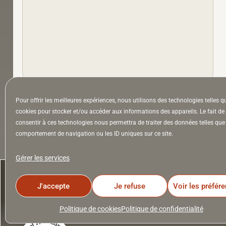
Pour offrir les meilleures expériences, nous utilisons des technologies telles q
À la Une
Appel à auteurs
Arts
cookies pour stocker et/ou accéder aux informations des appareils. Le fait de
consentir à ces technologies nous permettra de traiter des données telles que 
comportement de navigation ou les ID uniques sur ce site.
la Lettre & l’Hebdo
Gérer les services
J'accepte
Je refuse
Voir les préfér
Politique de cookies
Politique de confidentialité