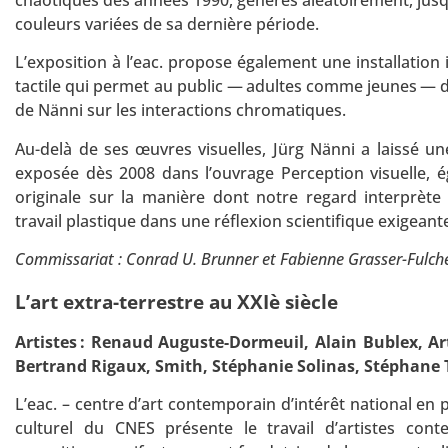
chaotiques des années 1990, générés aléatoirement, jusq
couleurs variées de sa dernière période.
L’exposition à l’eac. propose également une installation i
tactile qui permet au public — adultes comme jeunes — 
de Nänni sur les interactions chromatiques.
Au-delà de ses œuvres visuelles, Jürg Nänni a laissé un
exposée dès 2008 dans l’ouvrage Perception visuelle, é
originale sur la manière dont notre regard interprète
travail plastique dans une réflexion scientifique exigeant
Commissariat : Conrad U. Brunner et Fabienne Grasser-Fulchéri
L’art extra-terrestre au XXIè siècle
Artistes : Renaud Auguste-Dormeuil, Alain Bublex, Ar
Bertrand Rigaux, Smith, Stéphanie Solinas, Stéphane T
L’eac. – centre d’art contemporain d’intérêt national en p
culturel du CNES présente le travail d’artistes cont