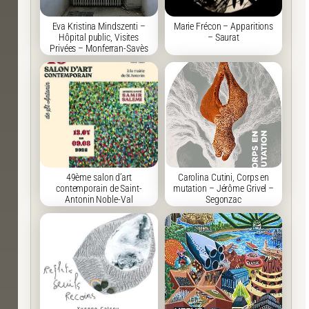
Eva Kristina Mindszenti –
Marie Frécon – Apparitions
Hôpital public, Visites
– Saurat
Privées – Monferran-Savès
49ème salon d’art
Carolina Cutini, Corps en
contemporain de Saint-
mutation – Jérôme Grivel –
Antonin Noble-Val
Segonzac