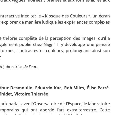
u’aux vagues moirées vibrantes et aux formes libres aux
nteractive inédite : le « Kiosque des Couleurs », un écran
d’explorer de manière ludique les expériences complexes
e théorie complète de la perception des images, qu’il a
galement publié chez Niggli. Il y développe une pensée
 formes, contrastes et couleurs, prolongeant ainsi son
e.
, directrice de l’eac.
thur Desmoulin, Eduardo Kac, Rob Miles, Élise Parré,
hidet, Victoire Thierrée
artenariat avec l’Observatoire de l’Espace, le laboratoire
emporains qui ont abordé l’art extra-terrestre. Cette