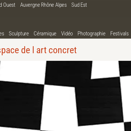
d Ouest
Auvergne Rhône Alpes
Sud Est
es
Sculpture
Céramique
Vidéo
Photographie
Festivals
pace de l art concret