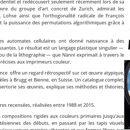
fidentiel et redécouvert seulement récemment lors de sa
œuvre du groupe d’art concret de Zurich, admirait les
Lohse ainsi que l’orthogonalité radicale de François
ant la puissance des permutations algorithmiques grâce à
des automates cellulaires ont donné naissance à des
issantes. Le résultat est un langage plastique singulier —
ou de la lithographie — que Nänni exprimait à travers le
 précises aux imprimeurs couleur.
ience offre un regard rétrospectif sur cet œuvre atypique,
lèles à Brugg et Bienne, en Suisse. Un catalogue complet,
épertorie ses œuvres, explique ses méthodes et théories,
res recensées, réalisées entre 1988 et 2015.
s compositions rigides aux couleurs primaires jusqu’aux
rtésiennes des débuts, en passant par les tapis visuels