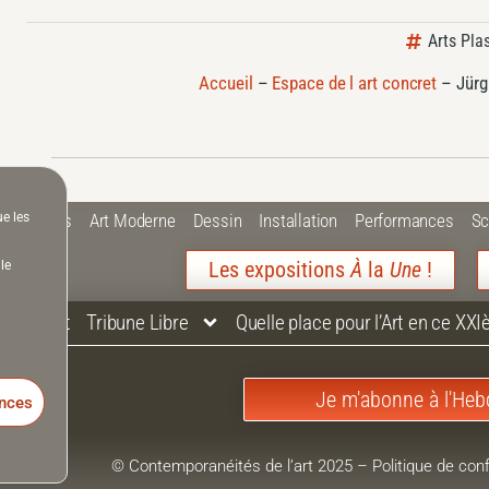
Arts Pla
Accueil
–
Espace de l art concret
–
Jürg
ue les
 Plastiques
Art Moderne
Dessin
Installation
Performances
Sc
Les expositions
À
la
Une
!
le
Contact
Tribune Libre
Quelle place pour l’Art en ce XXI
Je m'abonne à l'Heb
ences
© Contemporanéités de l’art 2025
–
Politique de conf