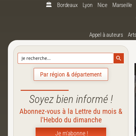
🏛️
Bordeaux
Lyon
Nice
Marseille
Appel à auteurs
Art
Search Bu
Search
for:
Par région & département
Soyez bien informé !
Abonnez-vous à la Lettre du mois &
l'Hebdo du dimanche
Je m'abonne !