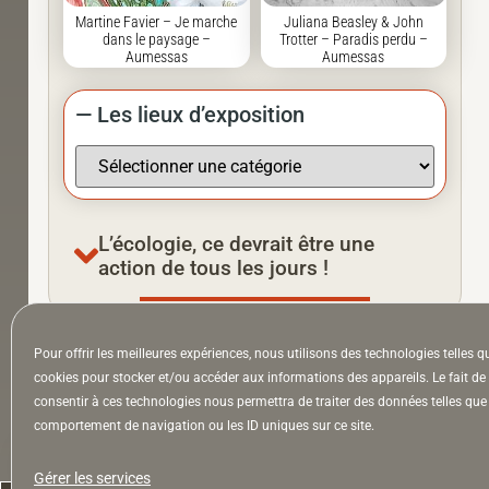
Martine Favier – Je marche
Juliana Beasley & John
dans le paysage –
Trotter – Paradis perdu –
Aumessas
Aumessas
— Les lieux d’exposition
L’écologie, ce devrait être une
action de tous les jours !
Pour offrir les meilleures expériences, nous utilisons des technologies telles q
À la Une
Appel à auteurs
Arts
cookies pour stocker et/ou accéder aux informations des appareils. Le fait de
consentir à ces technologies nous permettra de traiter des données telles que 
comportement de navigation ou les ID uniques sur ce site.
la Lettre & l’Hebdo
Gérer les services