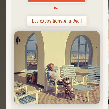
Les expositions
À
la
Une
!