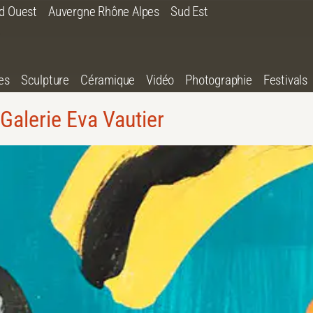
d Ouest
Auvergne Rhône Alpes
Sud Est
es
Sculpture
Céramique
Vidéo
Photographie
Festivals
Galerie Eva Vautier