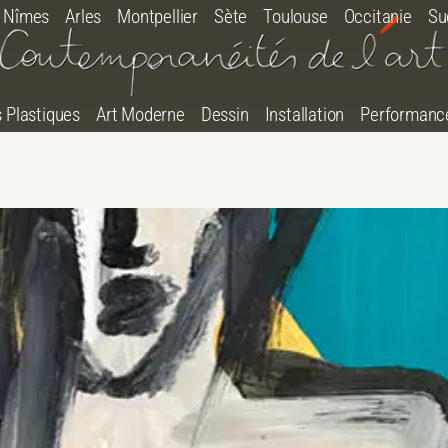
Nîmes
Arles
Montpellier
Sète
Toulouse
Occitanie
Su
s Plastiques
Art Moderne
Dessin
Installation
Performanc
tton