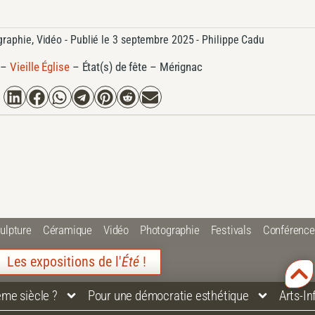
graphie
,
Vidéo
- Publié le
3 septembre 2025 -
Philippe Cadu
–
Vieille Église
–
État(s) de fête – Mérignac
ulpture
Céramique
Vidéo
Photographie
Festivals
Conférenc
Les expositions de l'
Été
!
ème siècle ?
Pour une démocratie esthétique
Arts-I