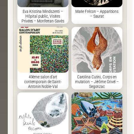
Eva Kristina Mindszenti –
Marie Frécon – Apparitions
Hôpital public, Visites
– Saurat
Privées – Monferran-Savès
49ème salon d’art
Carolina Cutini, Corps en
contemporain de Saint-
mutation – Jérôme Grivel –
Antonin Noble-Val
Segonzac