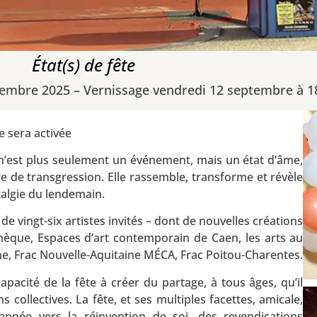
État(s) de fête
embre 2025 – Vernissage vendredi 12 septembre à 1
e sera activée
’est plus seulement un événement, mais un état d’âme,
re de transgression. Elle rassemble, transforme et révèle
stalgie du lendemain.
de vingt-six artistes invités – dont de nouvelles créations
othèque, Espaces d’art contemporain de Caen, les arts au
ne, Frac Nouvelle-Aquitaine MÉCA, Frac Poitou-Charentes.
capacité de la fête à créer du partage, à tous âges, qu’il
collectives. La fête, et ses multiples facettes, amicale,
happée vers la réinvention de soi, des revendications