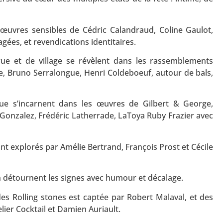
s œuvres sensibles de Cédric Calandraud, Coline Gaulot,
gées, et revendications identitaires.
e rue et de village se révèlent dans les rassemblements
e, Bruno Serralongue, Henri Coldeboeuf, autour de bals,
que s’incarnent dans les œuvres de Gilbert & George,
Gonzalez, Frédéric Latherrade, LaToya Ruby Frazier avec
nt explorés par Amélie Bertrand, François Prost et Cécile
é en détournent les signes avec humour et décalage.
es Rolling stones est captée par Robert Malaval, et des
ier Cocktail et Damien Auriault.