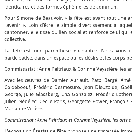
identitaires et des formes éphémères de commun.
Pour Simone de Beauvoir, « la fête est avant tout une a
l’avenir ». Loin d’être le simple divertissement à laq
cantonner, elle tisse du lien social et renforce celui qu
collective.
La fête est une parenthèse enchantée. Nous vous i
participative, dans un espace où les désirs et les corps p
Commissariat : Anne Peltriaux & Corinne Veyssière, les a
Avec les œuvres de Damien Auriault, Patxi Bergé, Amél
Coldeboeuf, Frédéric Desmesure, Jean Dieuzaide, Gaëll
George, Julie Glassberg, Cha Gonzalez, Frédéric Lathe
Julien Nédélec, Cécile Paris, Geörgette Power, François 
Marianne Villière.
Commissariat : Anne Peltriaux et Corinne Veyssière, les arts
L’exposition
État(s) de fête
propose une traversée immers