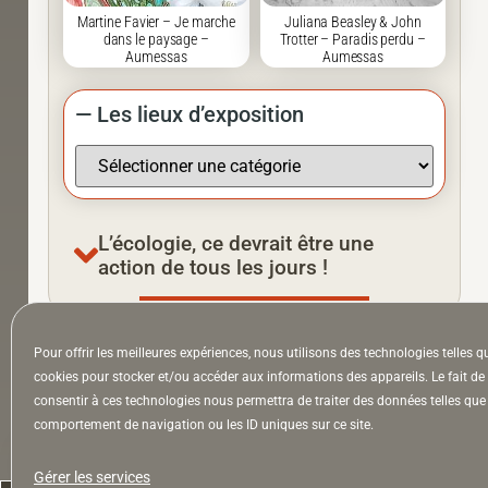
Martine Favier – Je marche
Juliana Beasley & John
dans le paysage –
Trotter – Paradis perdu –
Aumessas
Aumessas
— Les lieux d’exposition
L’écologie, ce devrait être une
action de tous les jours !
Pour offrir les meilleures expériences, nous utilisons des technologies telles q
À la Une
Appel à auteurs
Arts
cookies pour stocker et/ou accéder aux informations des appareils. Le fait de
consentir à ces technologies nous permettra de traiter des données telles que 
comportement de navigation ou les ID uniques sur ce site.
la Lettre & l’Hebdo
Gérer les services