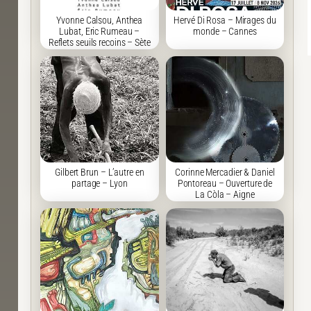
Yvonne Calsou, Anthea
Hervé Di Rosa – Mirages du
Lubat, Eric Rumeau –
monde – Cannes
Reflets seuils recoins – Sète
Gilbert Brun – L’autre en
Corinne Mercadier & Daniel
partage – Lyon
Pontoreau – Ouverture de
La Còla – Aigne