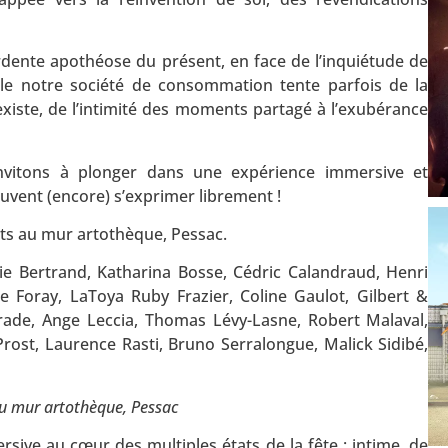
rdente apothéose du présent, en face de l’inquiétude de
uelle notre société de consommation tente parfois de la
i existe, de l’intimité des moments partagé à l’exubérance
nvitons à plonger dans une expérience immersive et
euvent (encore) s’exprimer librement !
rts au mur artothèque, Pessac.
ie Bertrand, Katharina Bosse, Cédric Calandraud, Henri
e Foray, LaToya Ruby Frazier, Coline Gaulot, Gilbert &
rrade, Ange Leccia, Thomas Lévy-Lasne, Robert Malaval,
Prost, Laurence Rasti, Bruno Serralongue, Malick Sidibé,
 au mur artothèque, Pessac
ive au cœur des multiples états de la fête : intime, de