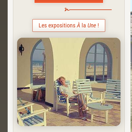
Les expositions
À
la
Une
!