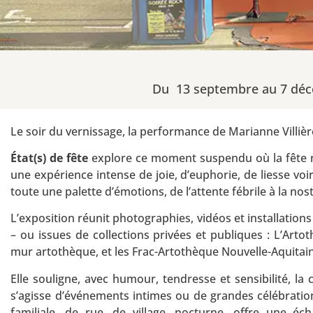
Du 13 septembre au 7 déc
Le soir du vernissage, la performance de Marianne Villièr
État(s) de fête
explore ce moment suspendu où la fête n
une expérience intense de joie, d’euphorie, de liesse voi
toute une palette d’émotions, de l’attente fébrile à la no
L’exposition réunit photographies, vidéos et installations 
– ou issues de collections privées et publiques : L’Art
mur artothèque, et les Frac-Artothèque Nouvelle-Aquitai
Elle souligne, avec humour, tendresse et sensibilité, la 
s’agisse d’événements intimes ou de grandes célébrations 
familiale, de rue, de village, nocturne, offre une éc