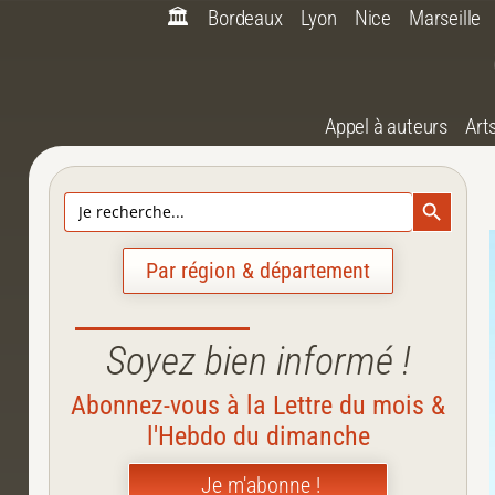
🏛️
Bordeaux
Lyon
Nice
Marseille
Appel à auteurs
Art
Search Bu
Search
for:
Par région & département
Soyez bien informé !
Abonnez-vous à la Lettre du mois &
l'Hebdo du dimanche
Je m'abonne !