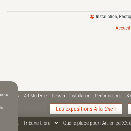
Installation
,
Photo
Accueil
ue les
 Plastiques
Art Moderne
Dessin
Installation
Performances
Sc
Les expositions
À
la
Une
!
le
Contact
Tribune Libre
Quelle place pour l’Art en ce XXI