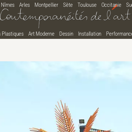
Nîmes
Arles
Montpellier
Sète
Toulouse
Occitanie
Su
s Plastiques
Art Moderne
Dessin
Installation
Performanc
tton