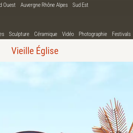
d Ouest
Auvergne Rhône Alpes
Sud Est
es
Sculpture
Céramique
Vidéo
Photographie
Festivals
Vieille Église