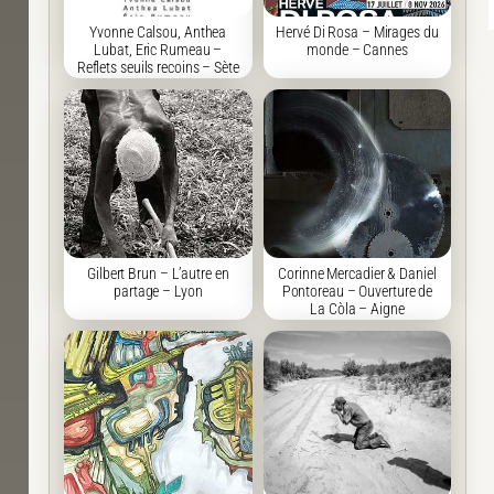
Yvonne Calsou, Anthea
Hervé Di Rosa – Mirages du
Lubat, Eric Rumeau –
monde – Cannes
Reflets seuils recoins – Sète
Gilbert Brun – L’autre en
Corinne Mercadier & Daniel
partage – Lyon
Pontoreau – Ouverture de
La Còla – Aigne