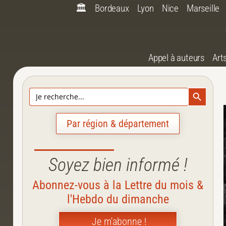
🏛️
Bordeaux
Lyon
Nice
Marseille
Appel à auteurs
Art
Search Bu
Search
for:
Par région & département
Soyez bien informé !
Abonnez-vous à la Lettre du mois &
l'Hebdo du dimanche
Je m'abonne !