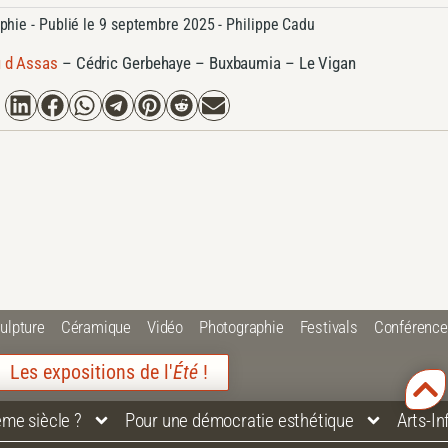
phie
- Publié le
9 septembre 2025 -
Philippe Cadu
 d Assas
–
Cédric Gerbehaye – Buxbaumia – Le Vigan
ulpture
Céramique
Vidéo
Photographie
Festivals
Conférenc
Les expositions de l'
Été
!
ème siècle ?
Pour une démocratie esthétique
Arts-I