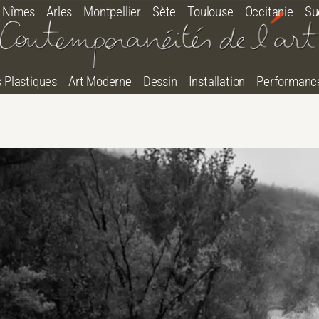
Nîmes
Arles
Montpellier
Sète
Toulouse
Occitanie
Su
s Plastiques
Art Moderne
Dessin
Installation
Performanc
tton