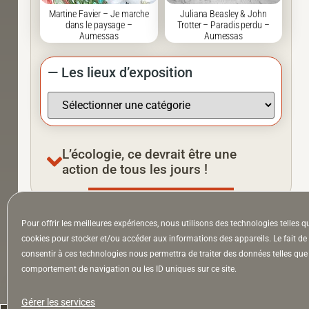
Martine Favier – Je marche
Juliana Beasley & John
dans le paysage –
Trotter – Paradis perdu –
Aumessas
Aumessas
— Les lieux d’exposition
L’écologie, ce devrait être une
action de tous les jours !
Pour offrir les meilleures expériences, nous utilisons des technologies telles q
À la Une
Appel à auteurs
Arts
cookies pour stocker et/ou accéder aux informations des appareils. Le fait de
consentir à ces technologies nous permettra de traiter des données telles que 
comportement de navigation ou les ID uniques sur ce site.
la Lettre & l’Hebdo
Gérer les services