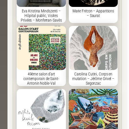
Eva Kristina Mindszenti –
Marie Frécon – Apparitions
Hôpital public, Visites
– Saurat
Privées – Monferran-Savès
49ème salon d’art
Carolina Cutini, Corps en
contemporain de Saint-
mutation – Jérôme Grivel –
Antonin Noble-Val
Segonzac