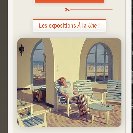
Les expositions
À
la
Une
!