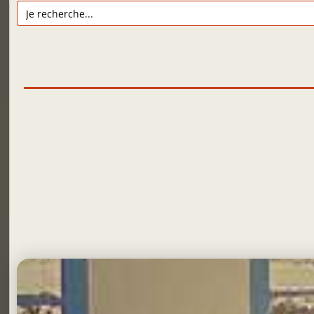
Search
for: