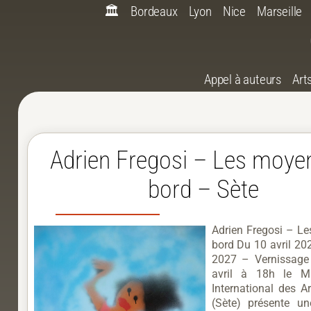
🏛️
Bordeaux
Lyon
Nice
Marseille
Appel à auteurs
Art
Adrien Fregosi – Les moye
bord – Sète
Adrien Fregosi – L
bord Du 10 avril 20
2027 – Vernissage
avril à 18h le 
International des A
(Sète) présente un