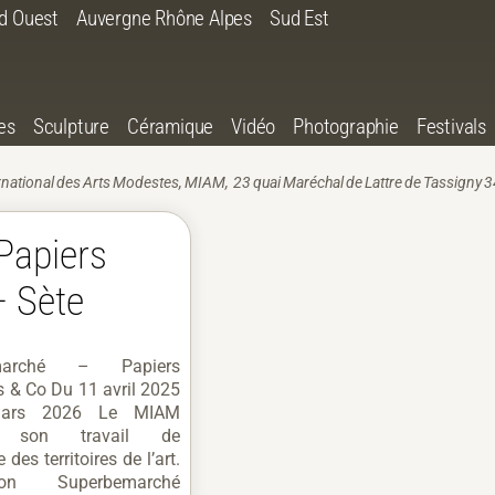
d Ouest
Auvergne Rhône Alpes
Sud Est
es
Sculpture
Céramique
Vidéo
Photographie
Festivals
national des Arts Modestes,
MIAM
, 23 quai Maréchal de Lattre de Tassigny 3
Papiers
– Sète
emarché – Papiers
 & Co Du 11 avril 2025
ars 2026 Le MIAM
it son travail de
 des territoires de l’art.
ition Superbemarché