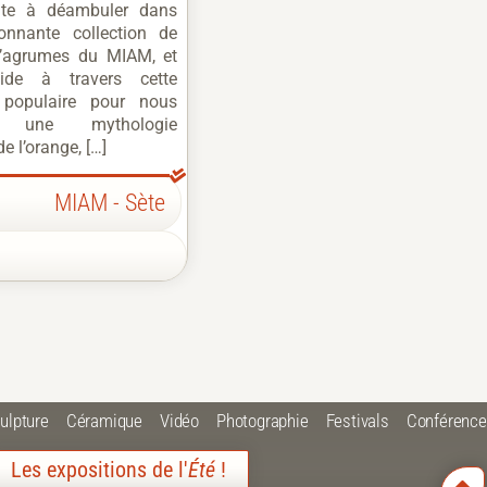
ite à déambuler dans
ionnante collection de
d’agrumes du MIAM, et
ide à travers cette
 populaire pour nous
er une mythologie
e l’orange, […]
MIAM - Sète
ulpture
Céramique
Vidéo
Photographie
Festivals
Conférenc
Les expositions de l'
Été
!