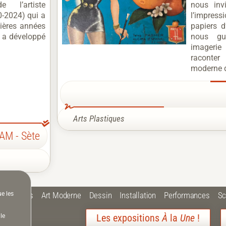
e l’artiste
nous inv
0-2024) qui a
l’impress
rnières années
papiers 
y a développé
nous gu
imagerie
racont
moderne d
Arts Plastiques
AM - Sète
 Plastiques
Art Moderne
Dessin
Installation
Performances
Sc
ue les
Les expositions
À
la
Une
!
le