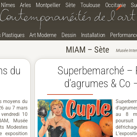
Nîmes
Arles
Montpellier
Sète
Toulouse
Occitanie
Su
s Plastiques
Art Moderne
Dessin
Installation
Performanc
MIAM – Sète
Musée Inter
ns du
Superbemarché – 
d’agrumes & Co 
es moyens du
Superb
26 au 7 mars
d’agrumes
 vendredi 10
au 8 m
MIAM, Musée
poursu
rts Modestes
défrichage
e exposition
L’expos