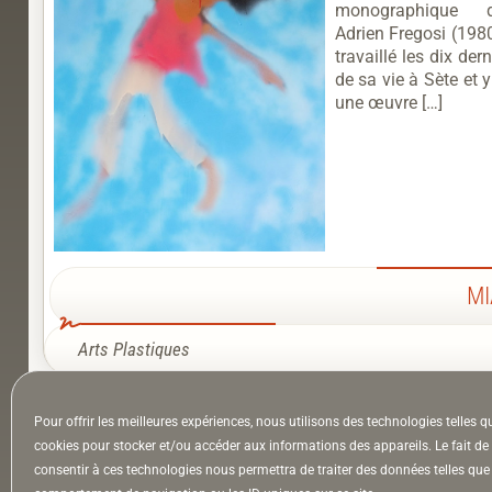
monographique d
Adrien Fregosi (198
travaillé les dix de
de sa vie à Sète et 
une œuvre […]
MI
Arts Plastiques
À la Une
Appel à auteurs
Arts
Pour offrir les meilleures expériences, nous utilisons des technologies telles q
cookies pour stocker et/ou accéder aux informations des appareils. Le fait de
consentir à ces technologies nous permettra de traiter des données telles que 