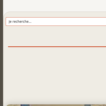
Search
for: