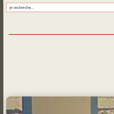
Search
for: