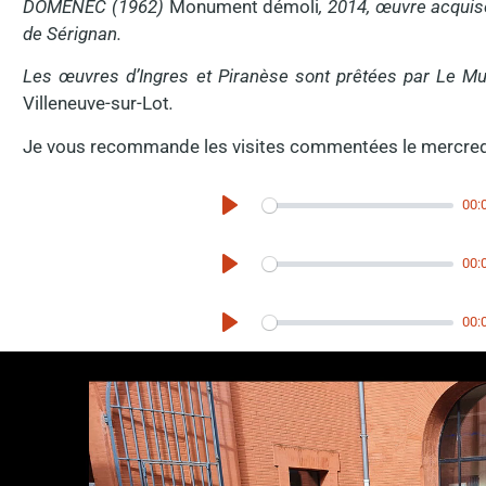
DOMENÈC (1962)
Monument démoli
, 2014, œuvre acquis
de Sérignan.
Les œuvres d’Ingres et Piranèse sont prêtées par Le 
Villeneuve-sur-Lot
.
Je vous recommande les visites commentées le mercred
00:
Play
00:
Play
00:
Play