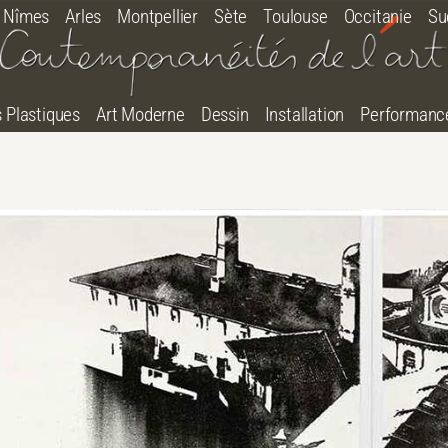
Nîmes
Arles
Montpellier
Sète
Toulouse
Occitanie
Su
s Plastiques
Art Moderne
Dessin
Installation
Performanc
tton