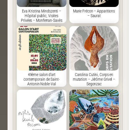
Eva Kristina Mindszenti –
Marie Frécon – Apparitions
Hôpital public, Visites
– Saurat
Privées – Monferran-Savès
49ème salon d’art
Carolina Cutini, Corps en
contemporain de Saint-
mutation – Jérôme Grivel –
Antonin Noble-Val
Segonzac