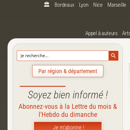
🏛️
Bordeaux
Lyon
Nice
Marseille
Appel à auteurs
Art
Search Bu
Search
for:
Par région & département
Soyez bien informé !
Abonnez-vous à la Lettre du mois &
l'Hebdo du dimanche
Je m'abonne !