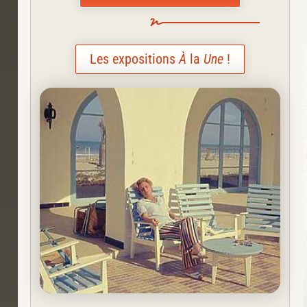
Les expositions
À
la
Une
!