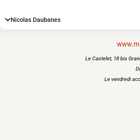
Nicolas Daubanes
www.met
Le Castelet, 18 bis Gra
D
Le vendredi ac