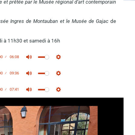
e et prêtée par le Musée régional d’art contemporain
Musée Ingres de Montauban et le Musée de Gajac
de
i à 11h30 et samedi à 16h
00
06:08
Mute
Settings
00
09:36
Mute
Settings
00
07:41
Mute
Settings