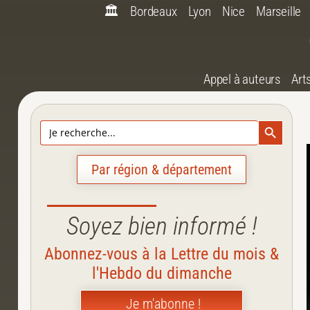
🏛️
Bordeaux
Lyon
Nice
Marseille
Appel à auteurs
Art
Search Bu
Search
for:
Par région & département
Soyez bien informé !
Abonnez-vous à la Lettre du mois &
l'Hebdo du dimanche
Je m'abonne !