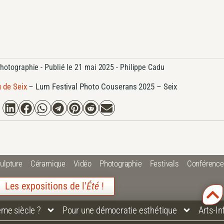
hotographie
- Publié le
21 mai 2025 -
Philippe Cadu
 de Seix
–
Lum Festival Photo Couserans 2025 – Seix
ulpture
Céramique
Vidéo
Photographie
Festivals
Conférenc
Les expositions de l'
Été
!
ème siècle ?
Pour une démocratie esthétique
Arts-I