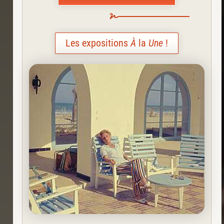
Les expositions
À
la
Une
!