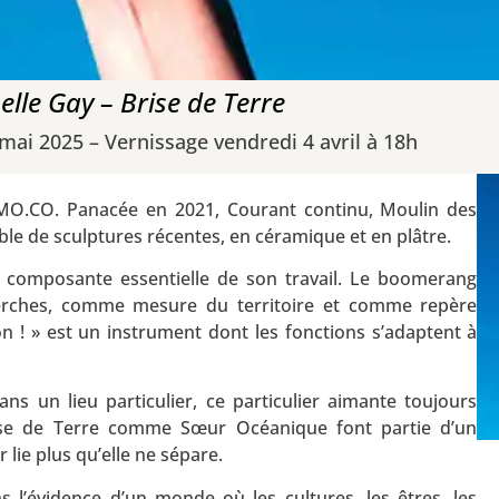
oelle Gay – Brise de Terre
 mai 2025 – Vernissage vendredi 4 avril à 18h
MO.CO. Panacée en 2021, Courant continu, Moulin des
le de sculptures récentes, en céramique et en plâtre.
l, composante essentielle de son travail. Le boomerang
cherches, comme mesure du territoire et comme repère
on ! » est un instrument dont les fonctions s’adaptent à
s un lieu particulier, ce particulier aimante toujours
Brise de Terre comme Sœur Océanique font partie d’un
 lie plus qu’elle ne sépare.
ns l’évidence d’un monde où les cultures, les êtres, les