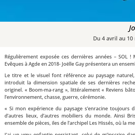
J
Du 4 avril au 10
Régulièrement exposée ces dernières années – SOL ! 
Evêques à Agde en 2018- Joëlle Gay présentera un ensemb
Le titre et le visuel font référence au paysage nature
introduit la dimension spatiale de ses dernières re
originel. « Boom-ma-rang », littéralement « Reviens bât
l’environnement, chasse, guerre, cérémonie.
« Si mon expérience du paysage s’enracine toujours dan
d’autres lieux, d’autres mobiliers du monde. Ainsi 
ensemble de pièces, iles de l’archipel Les Hissés, où la mer
J’ai un vœu enfantin persistant, celui de m’inscrire da