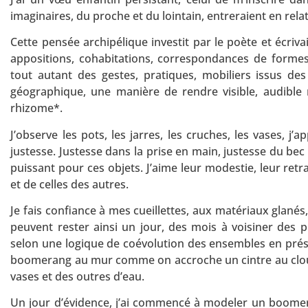
imaginaires, du proche et du lointain, entreraient en relati
Cette pensée archipélique investit par le poète et écriv
appositions, cohabitations, correspondances de formes 
tout autant des gestes, pratiques, mobiliers issus de
géographique, une manière de rendre visible, audible
rhizome*.
J’observe les pots, les jarres, les cruches, les vases, j’a
justesse. Justesse dans la prise en main, justesse du bec 
puissant pour ces objets. J’aime leur modestie, leur retr
et de celles des autres.
Je fais confiance à mes cueillettes, aux matériaux glanés
peuvent rester ainsi un jour, des mois à voisiner des p
selon une logique de coévolution des ensembles en présence
boomerang au mur comme on accroche un cintre au clou – l
vases et des outres d’eau.
Un jour d’évidence, j’ai commencé à modeler un boomera