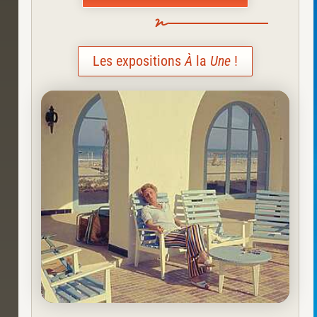
Les expositions
À
la
Une
!