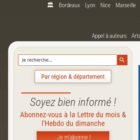
🏛️
Bordeaux
Lyon
Nice
Marseille
Appel à auteurs
Art
Search Bu
Search
for:
Par région & département
Soyez bien informé !
Abonnez-vous à la Lettre du mois &
l'Hebdo du dimanche
Je m'abonne !