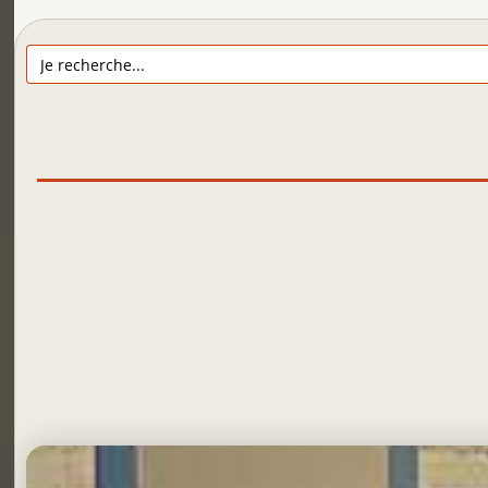
Search
for: