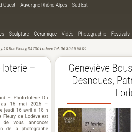
d Ouest
Auvergne Rhône Alpes
Sud Est
es
Sculpture
Céramique
Vidéo
Photographie
Festivals
ry, 10 Rue Fleury, 34700 Lodève Tél : 06 30 65 65 09
loterie –
Geneviève Bouss
Desnoues, Patr
Lod
ard – Photo-loterie Du
l au 16 mai 2026 –
e jeudi 16 avril à 18 h
e Fleury de Lodève est
e de vous annoncer
tion de la photographe