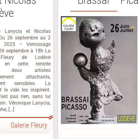
ève
e Lanycia et Nicolas
Du 26 septembre au 2
e 2025 – Vernissage
 26 septembre à 18h La
 Fleury de Lodève
e en cette rentrée
que deux artistes
ièrement attachants,
ent sensibles. La
et le vide les inspirent.
’est pas rien, sans lui
ein. Véronique Lanycia,
he, […]
Galerie Fleury