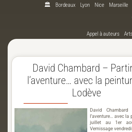
🏛️
Bordeaux
Lyon
Nice
Marseille
Appel à auteurs
Art
David Chambard – Partir
l’aventure… avec la peintu
Lodève
David Chambard 
l’aventure… avec la 
juillet au 1er 
Vernissage vendredi 