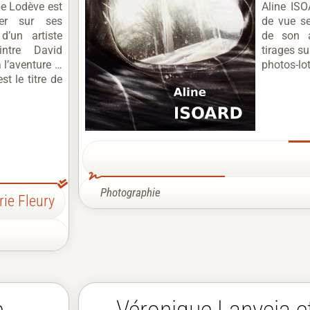
de Lodève est
Aline ISO
her sur ses
de vue se
’un artiste
de son a
intre David
tirages su
 l’aventure …
photos-lot
st le titre de
Photographie
rie Fleury
e
Véronique Lanycia e