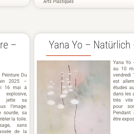
Arts Plastiques
re –
Yana Yo – Natürlich
Yana Yo –
au 10 ma
 Peinture Du
vendredi 
uin 2025 –
est alle
di 16 mai à
études au
explosive,
dans les 
ié jette sa
très vit
us l’image.
pour son
 sourde, sa
Pendant 
bler la toile.
être expos
sage, sans
rassée de la