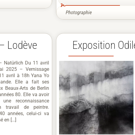
Photographie
 – Lodève
Exposition Odil
 Natürlich Du 11 avril
i 2025 – Vernissage
11 avril à 18h Yana Yo
mande. Elle a fait ses
x Beaux-Arts de Berlin
années 80. Elle va avoir
e une reconnaissance
 travail de peintre.
40 années, celui-ci va
é en […]