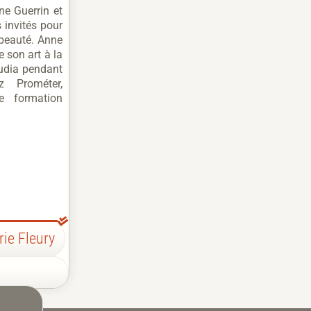
e Guerrin et
 invités pour
 beauté. Anne
le son art à la
tudia pendant
z Prométer,
de formation
rie Fleury