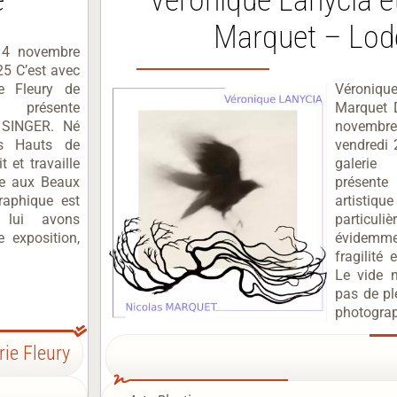
Marquet – Lod
14 novembre
5 C’est avec
ie Fleury de
Véroniqu
présente
Marquet 
n SINGER. Né
novembr
s Hauts de
vendredi
t et travaille
galerie
ne aux Beaux
présent
raphique est
artisti
 lui avons
particul
 exposition,
évidemm
fragilité 
Le vide n
pas de pl
photograp
rie Fleury