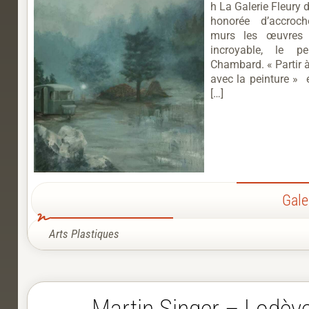
h La Galerie Fleury 
honorée d’accroc
murs les œuvres d
incroyable, le pe
Chambard. « Partir à
avec la peinture » e
[…]
Gale
Arts Plastiques
Martin Singer – Lodèv