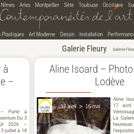
Nîmes
Arles
Montpellier
Sète
Toulouse
Occitanie
Su
s Plastiques
Art Moderne
Dessin
Installation
Performanc
Galerie Fleury
Galerie Fleu
 à
Aline Isoard – Photo-
re –
Lodève
Aline Iso
17 avri
– Partir à
Vernissag
peinture Du 3
La Galeri
août 2026 –
heureus
3 juillet à 18
l’exposi