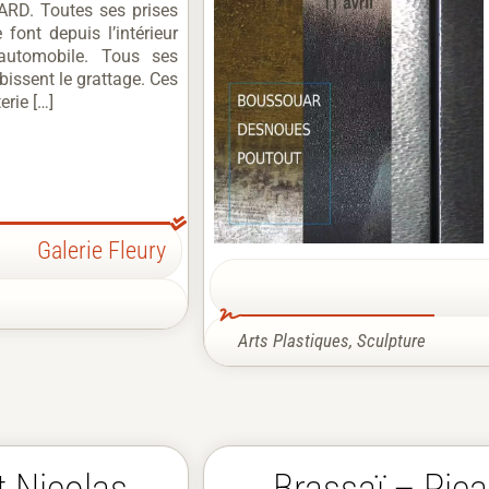
ARD. Toutes ses prises
 font depuis l’intérieur
utomobile. Tous ses
bissent le grattage. Ces
erie […]
Galerie Fleury
Arts Plastiques
,
Sculpture
t Nicolas
Brassaï – Pic