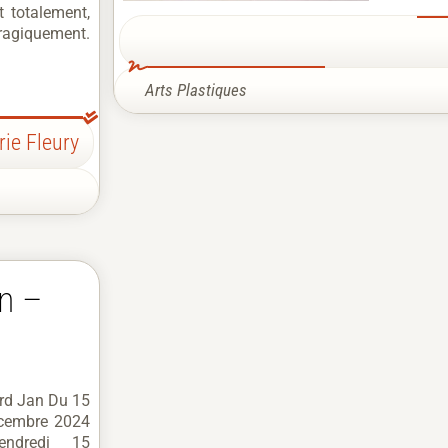
t totalement,
agiquement.
Arts Plastiques
rie Fleury
n –
rd Jan Du 15
cembre 2024
endredi 15