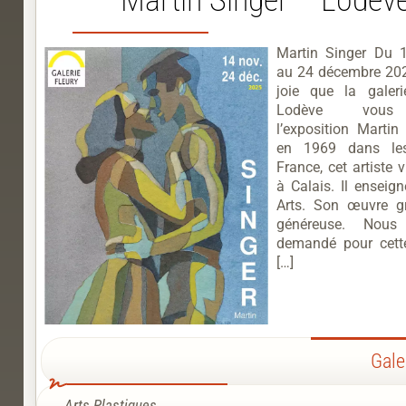
Martin Singer Du 
au 24 décembre 202
joie que la galer
Lodève vous 
l’exposition Marti
en 1969 dans le
France, cet artiste vi
à Calais. Il enseig
Arts. Son œuvre g
généreuse. Nous
demandé pour cette
[…]
Gale
Arts Plastiques