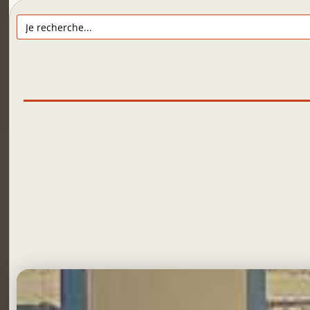
Search
for: