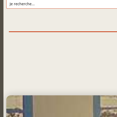
Search
for: