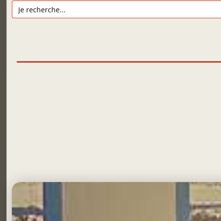
Search
for: