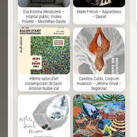
Eva Kristina Mindszenti –
Marie Frécon – Apparitions
Hôpital public, Visites
– Saurat
Privées – Monferran-Savès
49ème salon d’art
Carolina Cutini, Corps en
contemporain de Saint-
mutation – Jérôme Grivel –
Antonin Noble-Val
Segonzac