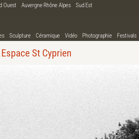
d Ouest
Auvergne Rhône Alpes
Sud Est
es
Sculpture
Céramique
Vidéo
Photographie
Festivals
Espace St Cyprien