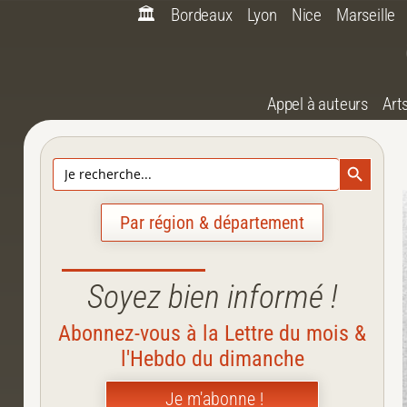
🏛️
Bordeaux
Lyon
Nice
Marseille
Appel à auteurs
Art
Search Bu
Search
for:
Par région & département
Soyez bien informé !
Abonnez-vous à la Lettre du mois &
l'Hebdo du dimanche
Je m'abonne !