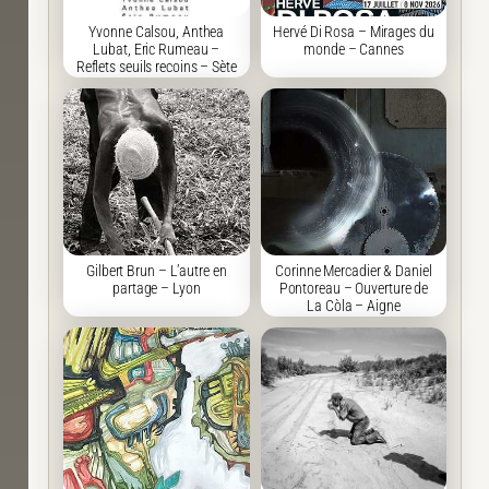
Yvonne Calsou, Anthea
Hervé Di Rosa – Mirages du
Lubat, Eric Rumeau –
monde – Cannes
Reflets seuils recoins – Sète
Gilbert Brun – L’autre en
Corinne Mercadier & Daniel
partage – Lyon
Pontoreau – Ouverture de
La Còla – Aigne