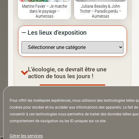
Martine Favier – Je marche
Juliana Beasley & John
dans le paysage –
Trotter – Paradis perdu –
Aumessas
Aumessas
— Les lieux d’exposition
L’écologie, ce devrait être une
action de tous les jours !
Pour offrir les meilleures expériences, nous utilisons des technologies telles q
À la Une
Appel à auteurs
Arts
cookies pour stocker et/ou accéder aux informations des appareils. Le fait de
consentir à ces technologies nous permettra de traiter des données telles que 
comportement de navigation ou les ID uniques sur ce site.
la Lettre & l’Hebdo
Gérer les services