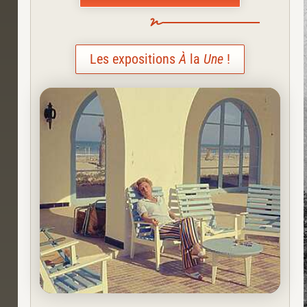
Les expositions
À
la
Une
!