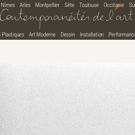
Nîmes
Arles
Montpellier
Sète
Toulouse
Occitanie
Su
s Plastiques
Art Moderne
Dessin
Installation
Performanc
tton