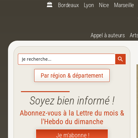
🏛️
Bordeaux
Lyon
Nice
Marseille
Appel à auteurs
Art
Search Bu
Search
for:
Par région & département
Soyez bien informé !
Abonnez-vous à la Lettre du mois &
l'Hebdo du dimanche
Je m'abonne !