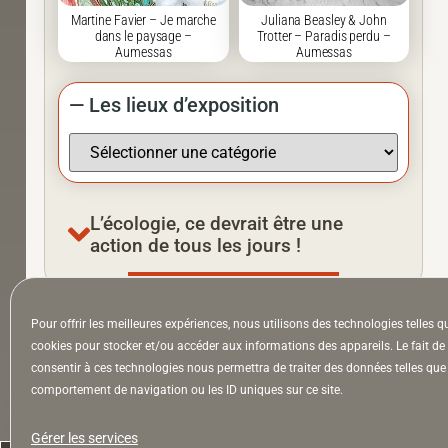
Martine Favier – Je marche
Juliana Beasley & John
dans le paysage –
Trotter – Paradis perdu –
Aumessas
Aumessas
— Les lieux d’exposition
L’écologie, ce devrait être une
action de tous les jours !
Pour offrir les meilleures expériences, nous utilisons des technologies telles q
À la Une
Appel à auteurs
Arts
cookies pour stocker et/ou accéder aux informations des appareils. Le fait de
consentir à ces technologies nous permettra de traiter des données telles que 
comportement de navigation ou les ID uniques sur ce site.
la Lettre & l’Hebdo
Gérer les services