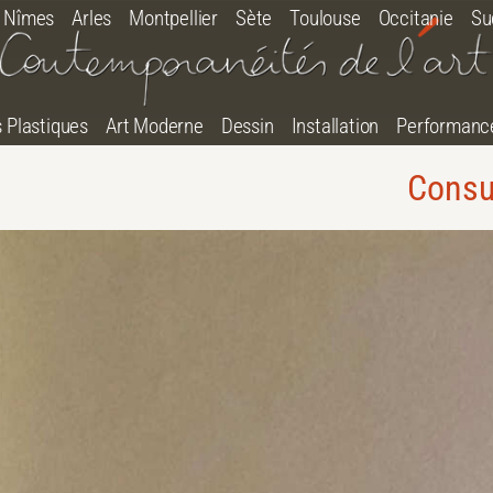
Nîmes
Arles
Montpellier
Sète
Toulouse
Occitanie
Su
s Plastiques
Art Moderne
Dessin
Installation
Performanc
Consu
tton