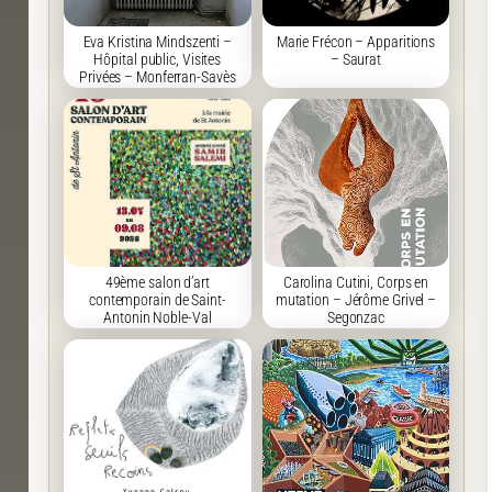
Eva Kristina Mindszenti –
Marie Frécon – Apparitions
Hôpital public, Visites
– Saurat
Privées – Monferran-Savès
49ème salon d’art
Carolina Cutini, Corps en
contemporain de Saint-
mutation – Jérôme Grivel –
Antonin Noble-Val
Segonzac