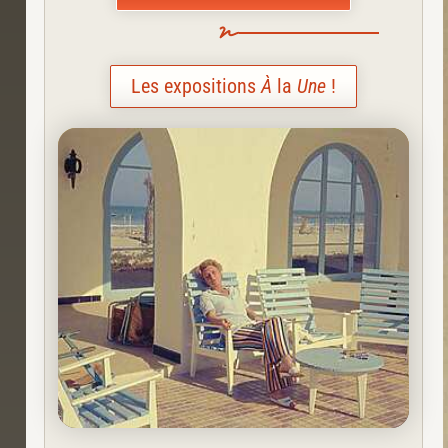
Les expositions
À
la
Une
!