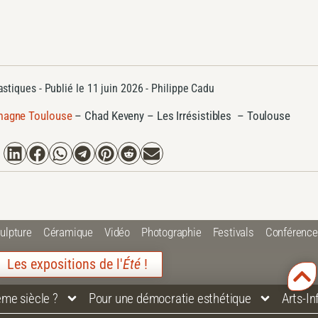
astiques
- Publié le
11 juin 2026 -
Philippe Cadu
emagne Toulouse
–
Chad Keveny – Les Irrésistibles – Toulouse
ulpture
Céramique
Vidéo
Photographie
Festivals
Conférenc
Les expositions de l'
Été
!
ème siècle ?
Pour une démocratie esthétique
Arts-I