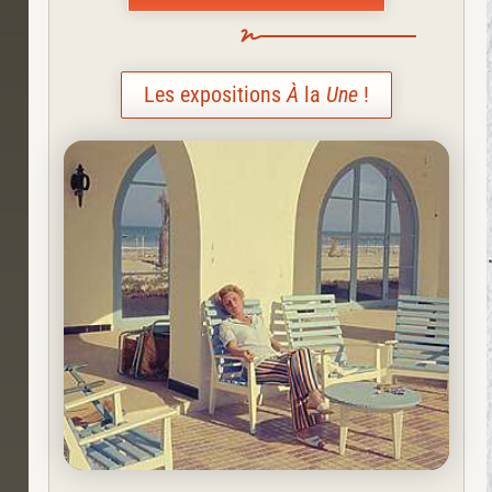
Les expositions
À
la
Une
!