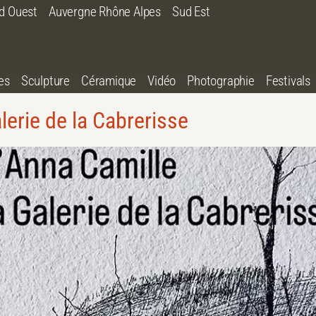
d Ouest
Auvergne Rhône Alpes
Sud Est
es
Sculpture
Céramique
Vidéo
Photographie
Festivals
lerie de la Cabrerisse