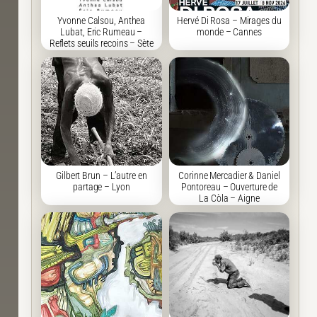
Yvonne Calsou, Anthea
Hervé Di Rosa – Mirages du
Lubat, Eric Rumeau –
monde – Cannes
Reflets seuils recoins – Sète
Gilbert Brun – L’autre en
Corinne Mercadier & Daniel
partage – Lyon
Pontoreau – Ouverture de
La Còla – Aigne