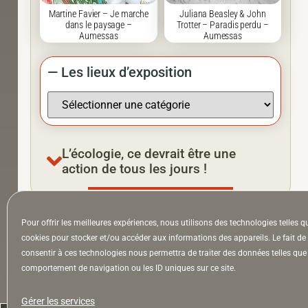
Martine Favier – Je marche
Juliana Beasley & John
dans le paysage –
Trotter – Paradis perdu –
Aumessas
Aumessas
— Les lieux d’exposition
L’écologie, ce devrait être une
action de tous les jours !
Pour offrir les meilleures expériences, nous utilisons des technologies telles q
À la Une
Appel à auteurs
Arts
cookies pour stocker et/ou accéder aux informations des appareils. Le fait de
consentir à ces technologies nous permettra de traiter des données telles que 
comportement de navigation ou les ID uniques sur ce site.
la Lettre & l’Hebdo
Gérer les services