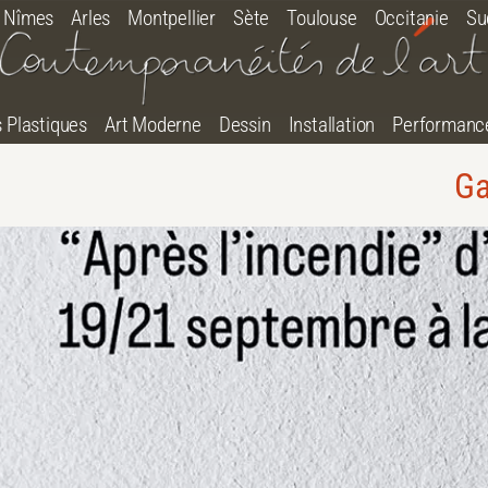
Nîmes
Arles
Montpellier
Sète
Toulouse
Occitanie
Su
s Plastiques
Art Moderne
Dessin
Installation
Performanc
Ga
tton