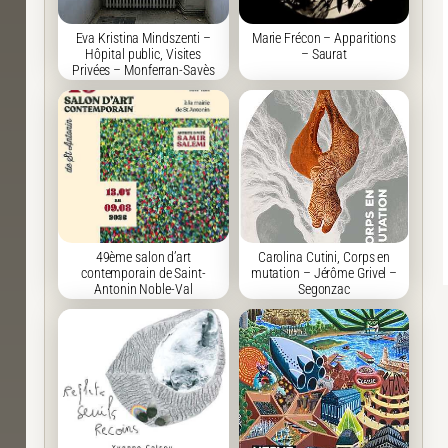
Eva Kristina Mindszenti –
Marie Frécon – Apparitions
Hôpital public, Visites
– Saurat
Privées – Monferran-Savès
49ème salon d’art
Carolina Cutini, Corps en
contemporain de Saint-
mutation – Jérôme Grivel –
Antonin Noble-Val
Segonzac