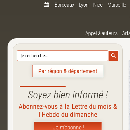
🏛️
Bordeaux
Lyon
Nice
Marseille
Appel à auteurs
Art
Search Bu
Search
for:
Par région & département
Soyez bien informé !
Abonnez-vous à la Lettre du mois &
l'Hebdo du dimanche
Je m'abonne !