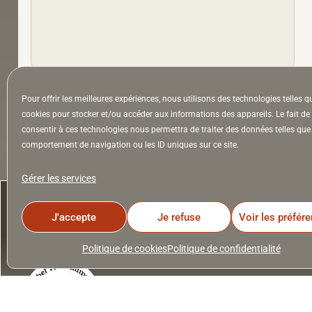
Pour offrir les meilleures expériences, nous utilisons des technologies telles q
À la Une
Appel à auteurs
Arts
cookies pour stocker et/ou accéder aux informations des appareils. Le fait de
consentir à ces technologies nous permettra de traiter des données telles que 
comportement de navigation ou les ID uniques sur ce site.
la Lettre & l’Hebdo
Gérer les services
J'accepte
Je refuse
Voir les préfér
Politique de cookies
Politique de confidentialité