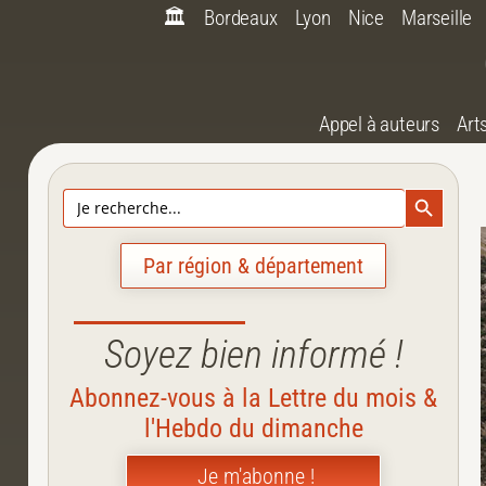
🏛️
Bordeaux
Lyon
Nice
Marseille
Appel à auteurs
Art
Search Bu
Search
for:
Par région & département
Soyez bien informé !
Abonnez-vous à la Lettre du mois &
l'Hebdo du dimanche
Je m'abonne !