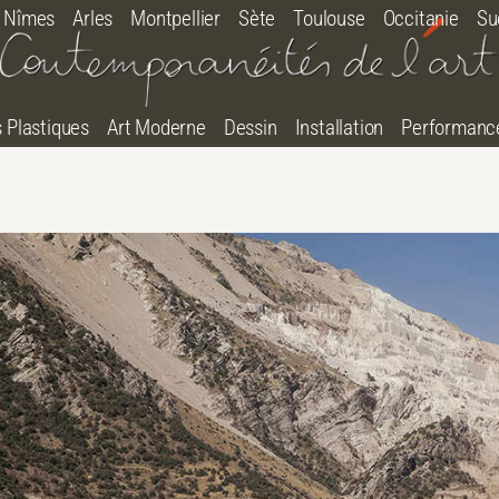
Nîmes
Arles
Montpellier
Sète
Toulouse
Occitanie
Su
s Plastiques
Art Moderne
Dessin
Installation
Performanc
tton