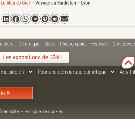
–
Le bleu du Ciel
–
Voyage au Kurdistan – Lyon
ulpture
Céramique
Vidéo
Photographie
Festivals
Conférenc
Les expositions de l'
Été
!
ème siècle ?
Pour une démocratie esthétique
Arts-I
do &...
identialité
–
Politique de cookies
–
Plan du site
ue
–
Webdesign L’éditeur contemporain