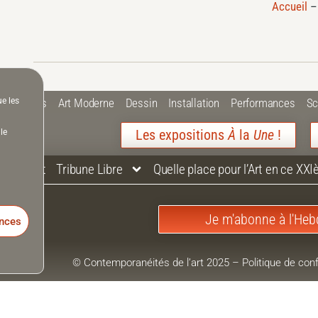
Accueil
ue les
 Plastiques
Art Moderne
Dessin
Installation
Performances
Sc
Les expositions
À
la
Une
!
le
Contact
Tribune Libre
Quelle place pour l’Art en ce XXI
Je m'abonne à l'Heb
ences
© Contemporanéités de l’art 2025
–
Politique de conf
Mentions Légales
–
Accessibilité
Contemporanéités de l’art est chez un hébergeur écologiq