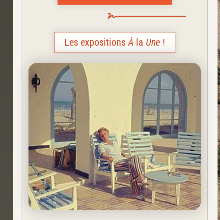
Les expositions
À
la
Une
!