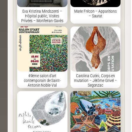
Eva Kristina Mindszenti –
Marie Frécon – Apparitions
Hôpital public, Visites
– Saurat
Privées – Monferran-Savès
49ème salon d’art
Carolina Cutini, Corps en
contemporain de Saint-
mutation – Jérôme Grivel –
Antonin Noble-Val
Segonzac