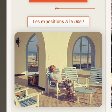
Les expositions
À
la
Une
!