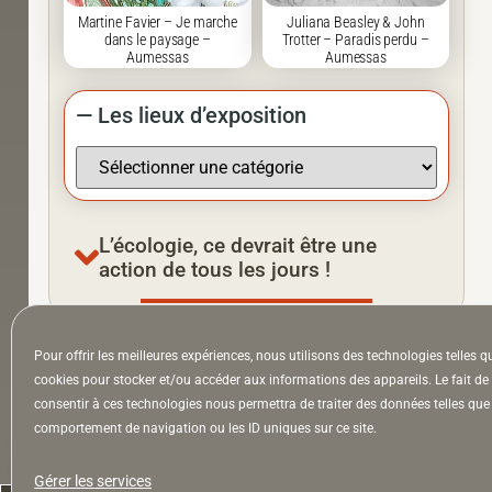
Martine Favier – Je marche
Juliana Beasley & John
dans le paysage –
Trotter – Paradis perdu –
Aumessas
Aumessas
— Les lieux d’exposition
L’écologie, ce devrait être une
action de tous les jours !
Pour offrir les meilleures expériences, nous utilisons des technologies telles q
À la Une
Appel à auteurs
Arts
cookies pour stocker et/ou accéder aux informations des appareils. Le fait de
consentir à ces technologies nous permettra de traiter des données telles que 
comportement de navigation ou les ID uniques sur ce site.
la Lettre & l’Hebdo
Gérer les services