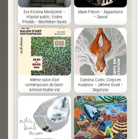
Eva Kristina Mindszenti –
Marie Frécon – Apparitions
Hôpital public, Visites
– Saurat
Privées – Monferran-Savès
49ème salon d’art
Carolina Cutini, Corps en
contemporain de Saint-
mutation – Jérôme Grivel –
Antonin Noble-Val
Segonzac