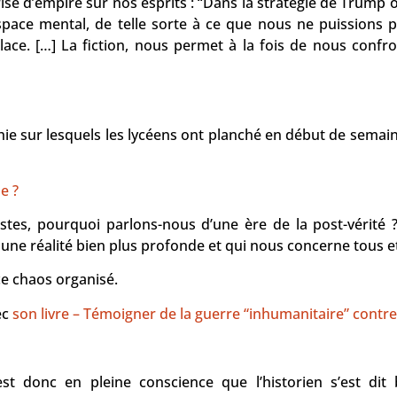
e d’empire sur nos esprits : “Dans la stratégie de Trump
’espace mental, de telle sorte à ce que nous ne puissions 
 place. […] La fiction, nous permet à la fois de nous confr
ophie sur lesquels les lycéens ont planché en début de semai
e ?
tes, pourquoi parlons-nous d’une ère de la post-vérité
i une réalité bien plus profonde et qui nous concerne tous 
ce chaos organisé.
ec
son livre – Témoigner de la guerre “inhumanitaire” contr
’est donc en pleine conscience que l’historien s’est dit