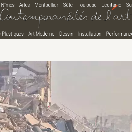
Nîmes
Arles
Montpellier
Sète
Toulouse
Occitanie
Su
s Plastiques
Art Moderne
Dessin
Installation
Performanc
tton