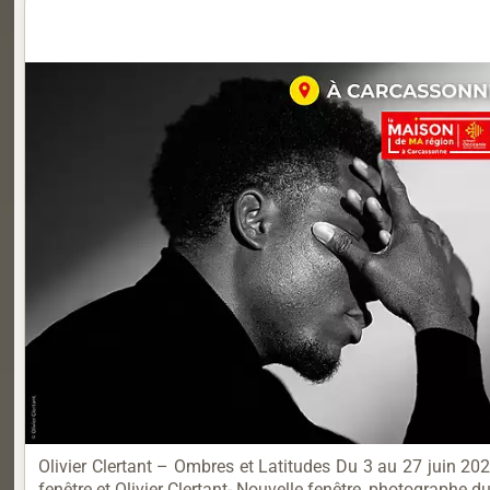
Olivier Clertant – Ombres et Latitudes Du 3 au 27 juin 20
fenêtre et Olivier Clertant- Nouvelle fenêtre, photographe 