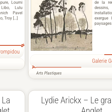
npure, Loumi
de la re
Libo, Lulu
dessin
nich Pavel
installati
, Troy […]
exergue 
paysages 
-Pompidou
Galerie 
Arts Plastiques
 La
Lydie Arickx – Le gra
let
Anglet