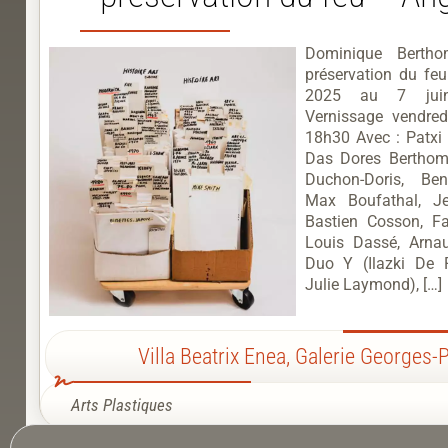
Dominique Bert
préservation du feu
2025 au 7 ju
Vernissage vendred
18h30 Avec : Patxi 
Das Dores Bertho
Duchon-Doris, Ben
Max Boufathal, Je
Bastien Cosson, Fa
Louis Dassé, Arna
Duo Y (Ilazki De 
Julie Laymond), […]
Villa Beatrix Enea
,
Galerie Georges
Arts Plastiques