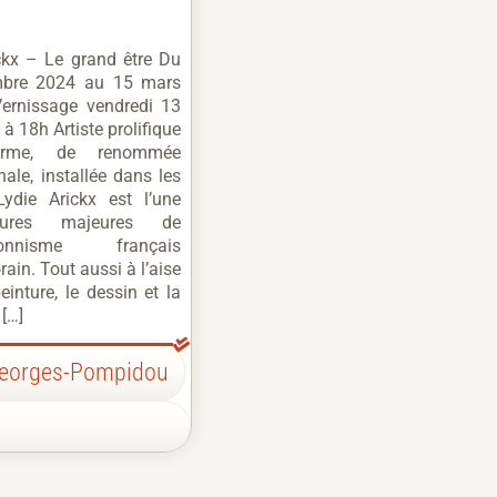
ckx – Le grand être Du
bre 2024 au 15 mars
ernissage vendredi 13
à 18h Artiste prolifique
orme, de renommée
nale, installée dans les
Lydie Arickx est l’une
gures majeures de
ssionnisme français
ain. Tout aussi à l’aise
einture, le dessin et la
 […]
Georges-Pompidou