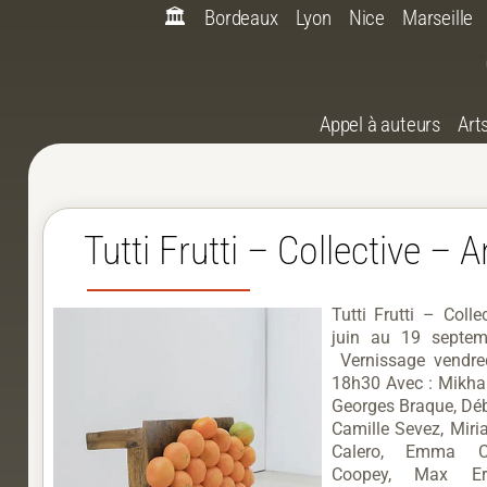
🏛️
Bordeaux
Lyon
Nice
Marseille
Appel à auteurs
Art
Tutti Frutti – Collective – A
Tutti Frutti – Coll
juin au 19 septe
Vernissage vendre
18h30 Avec : Mikhai
Georges Braque, Déb
Camille Sevez, Miri
Calero, Emma C
Coopey, Max Ern