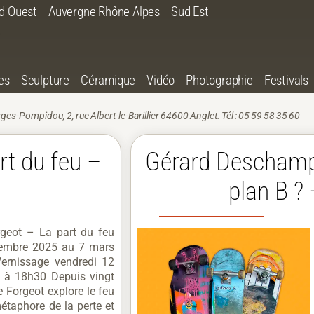
d Ouest
Auvergne Rhône Alpes
Sud Est
es
Sculpture
Céramique
Vidéo
Photographie
Festivals
ges-Pompidou, 2, rue Albert-le-Barillier 64600 Anglet. Tél : 05 59 58 35 60
rt du feu –
Gérard Deschamps
plan B ? 
rgeot – La part du feu
embre 2025 au 7 mars
ernissage vendredi 12
 à 18h30 Depuis vingt
e Forgeot explore le feu
taphore de la perte et