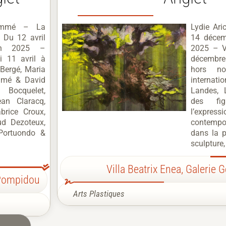
hommé – La
Lydie Ari
 Du 12 avril
14 décem
in 2025 –
2025 – V
i 11 avril à
décembre 
Bergé, Maria
hors n
mmé & David
internatio
 Bocquelet,
Landes, 
an Claracq,
des fi
brice Croux,
l’expre
ud Dezoteux,
contempor
Portuondo &
dans la p
sculpture,
Villa Beatrix Enea
,
Galerie 
-Pompidou
Arts Plastiques