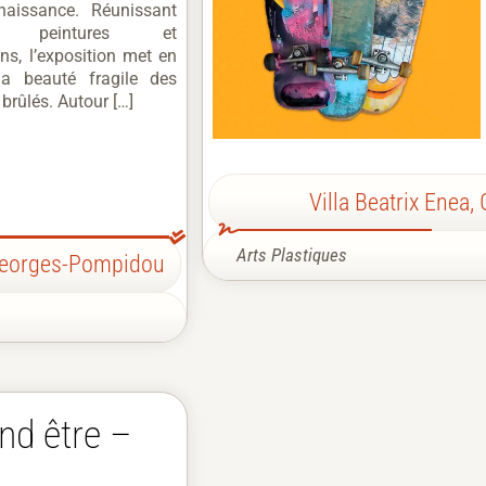
naissance. Réunissant
s, peintures et
ons, l’exposition met en
la beauté fragile des
brûlés. Autour […]
Villa Beatrix Enea
,
Arts Plastiques
Georges-Pompidou
nd être –