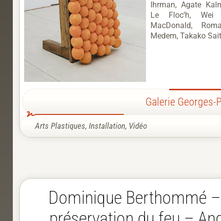
Ihrman, Agate Kal
Le Floc’h, Wei 
MacDonald, Roma
Medem, Takako Saito
Galerie Georges
Arts Plastiques
,
Installation
,
Vidéo
Dominique Berthommé –
préservation du feu – Ang