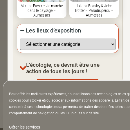
Martine Favier – Je marche
Juliana Beasley & John
dans le paysage –
Trotter – Paradis perdu –
Aumessas
Aumessas
— Les lieux d’exposition
L’écologie, ce devrait être une
action de tous les jours !
Pour offrir les meilleures expériences, nous utilisons des technologies telles q
À la Une
Appel à auteurs
Arts
cookies pour stocker et/ou accéder aux informations des appareils. Le fait de
consentir à ces technologies nous permettra de traiter des données telles que 
comportement de navigation ou les ID uniques sur ce site.
la Lettre & l’Hebdo
Gérer les services