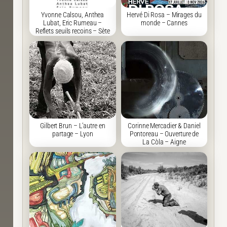
Yvonne Calsou, Anthea
Hervé Di Rosa – Mirages du
Lubat, Eric Rumeau –
monde – Cannes
Reflets seuils recoins – Sète
Gilbert Brun – L’autre en
Corinne Mercadier & Daniel
partage – Lyon
Pontoreau – Ouverture de
La Còla – Aigne