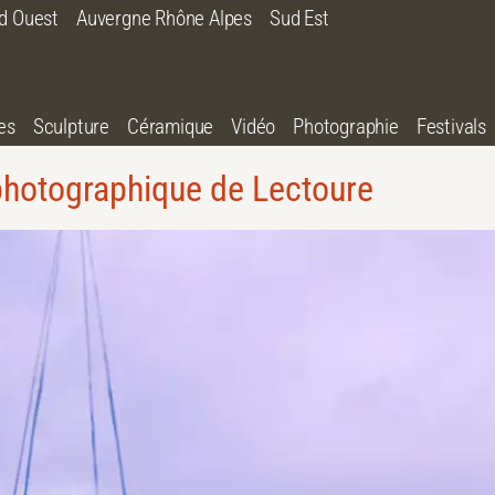
d Ouest
Auvergne Rhône Alpes
Sud Est
es
Sculpture
Céramique
Vidéo
Photographie
Festivals
photographique de Lectoure