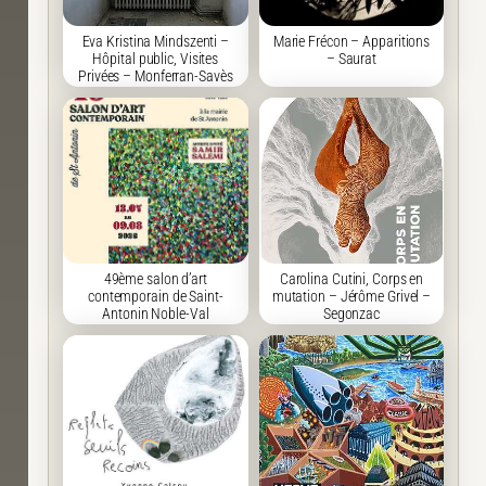
Eva Kristina Mindszenti –
Marie Frécon – Apparitions
Hôpital public, Visites
– Saurat
Privées – Monferran-Savès
49ème salon d’art
Carolina Cutini, Corps en
contemporain de Saint-
mutation – Jérôme Grivel –
Antonin Noble-Val
Segonzac