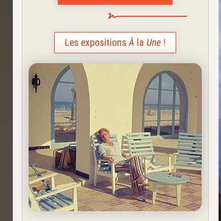
Les expositions
À
la
Une
!