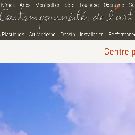
Nîmes
Arles
Montpellier
Sète
Toulouse
Occitanie
Su
s Plastiques
Art Moderne
Dessin
Installation
Performanc
Centre 
tton