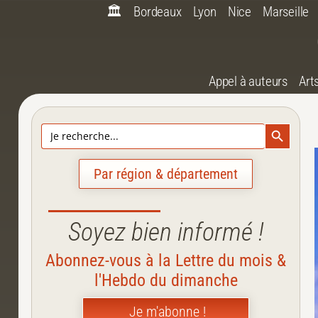
🏛️
Bordeaux
Lyon
Nice
Marseille
Appel à auteurs
Art
Search Bu
Search
for:
Par région & département
Soyez bien informé !
Abonnez-vous à la Lettre du mois &
l'Hebdo du dimanche
Je m'abonne !