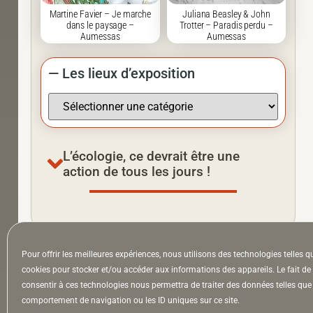
Martine Favier – Je marche
Juliana Beasley & John
dans le paysage –
Trotter – Paradis perdu –
Aumessas
Aumessas
— Les lieux d’exposition
L’écologie, ce devrait être une
action de tous les jours !
Pour offrir les meilleures expériences, nous utilisons des technologies telles q
À la Une
Appel à auteurs
Arts
cookies pour stocker et/ou accéder aux informations des appareils. Le fait de
consentir à ces technologies nous permettra de traiter des données telles que 
comportement de navigation ou les ID uniques sur ce site.