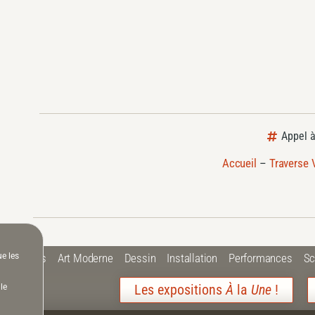
Appel à
Accueil
–
Traverse 
ue les
 Plastiques
Art Moderne
Dessin
Installation
Performances
Sc
Les expositions
À
la
Une
!
le