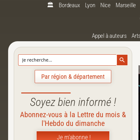
🏛️
Bordeaux
Lyon
Nice
Marseille
Appel à auteurs
Art
Search Bu
Search
for:
Par région & département
Soyez bien informé !
Abonnez-vous à la Lettre du mois &
l'Hebdo du dimanche
Je m'abonne !