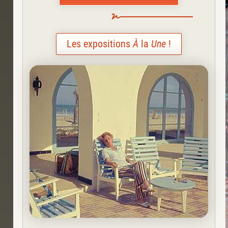
Les expositions
À
la
Une
!