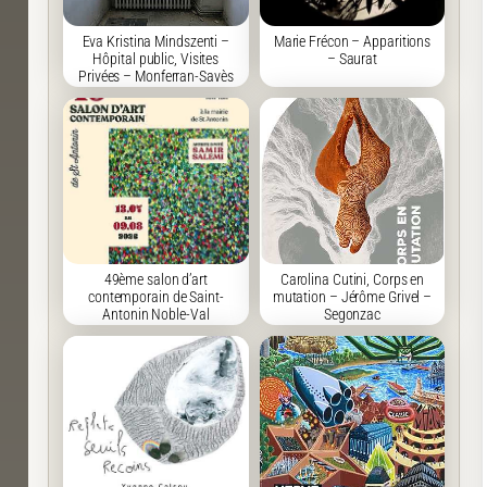
Eva Kristina Mindszenti –
Marie Frécon – Apparitions
Hôpital public, Visites
– Saurat
Privées – Monferran-Savès
49ème salon d’art
Carolina Cutini, Corps en
contemporain de Saint-
mutation – Jérôme Grivel –
Antonin Noble-Val
Segonzac