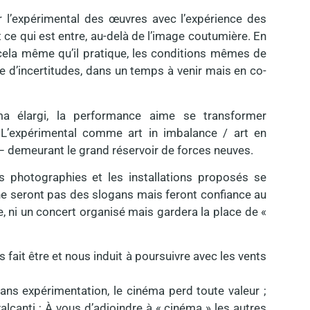
er l’expérimental des œuvres avec l’expérience des
ce qui est entre, au-delà de l’image coutumière. En
 cela même qu’il pratique, les conditions mêmes de
ce d’incertitudes, dans un temps à venir mais en co-
a élargi, la performance aime se transformer
 L’expérimental comme art in imbalance / art en
 – demeurant le grand réservoir de forces neuves.
s photographies et les installations proposés se
 ne seront pas des slogans mais feront confiance au
 ni un concert organisé mais gardera la place de «
us fait être et nous induit à poursuivre avec les vents
ns expérimentation, le cinéma perd toute valeur ;
alcanti ; À vous d’adjoindre à « cinéma » les autres