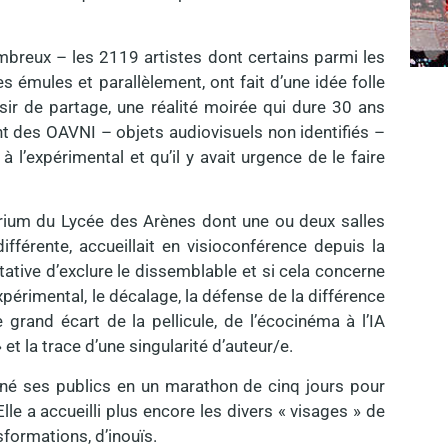
breux – les 2119 artistes dont certains parmi les
s émules et parallèlement, ont fait d’une idée folle
sir de partage, une réalité moirée qui dure 30 ans
ant des OAVNI – objets audiovisuels non identifiés –
à l’expérimental et qu’il y avait urgence de le faire
orium du Lycée des Arènes dont une ou deux salles
 différente, accueillait en visioconférence depuis la
tative d’exclure le dissemblable et si cela concerne
xpérimental, le décalage, la défense de la différence
 grand écart de la pellicule, de l’écocinéma à l’IA
et la trace d’une singularité d’auteur/e.
aîné ses publics en un marathon de cinq jours pour
le a accueilli plus encore les divers « visages » de
sformations, d’inouïs.