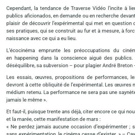
Cependant, la tendance de Traverse Vidéo l’incite à li
publics aficionados, en demande ou en recherche devant 
plaisir de découvrir l’expérimental qui met en question
ses pratiques, qui se construit au fur et à mesure, à for
naissance avec ce qui a eu lieu.
L’écocinéma emprunte les préoccupations du ciném
en happening dans la conscience aiguë des publics.
déséquilibre, sa subversion – pour plagier André Breton
Les essais, œuvres, propositions de performances, le
devront à cette obliquité de l’expérimental. Les œuvres
médium retenu. La performance ne sera pas une saynète,
jamais le même ».
Et faut-il, puisque trente ans déjà, citer encore ce qui no
et la marée, cette manifestation de mars :
« Ne perdez jamais aucune occasion d’expérimenter ; sa
sans expérimentation, le cinéma cesse d’exister. » – Cav