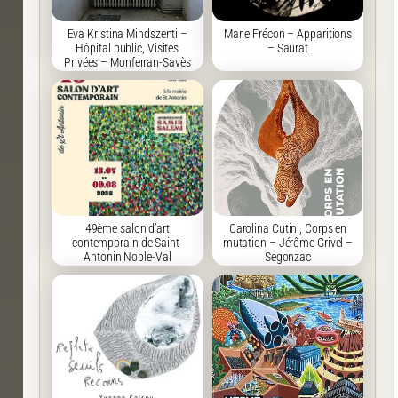
Eva Kristina Mindszenti –
Marie Frécon – Apparitions
Hôpital public, Visites
– Saurat
Privées – Monferran-Savès
49ème salon d’art
Carolina Cutini, Corps en
contemporain de Saint-
mutation – Jérôme Grivel –
Antonin Noble-Val
Segonzac