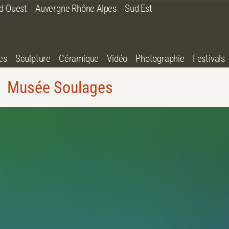
d Ouest
Auvergne Rhône Alpes
Sud Est
es
Sculpture
Céramique
Vidéo
Photographie
Festivals
Musée Soulages