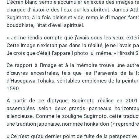
L’écran blanc semble accumuler en excès des images rém
chargée d’histoire des lieux qui les abritent. James At
Sugimoto, à la fois pleine et vide, remplie d’images fant
bouddhiste, l’état d’éveil spirituel.
« Je me rendis compte que j’avais sous les yeux, extério
Cette image n’existait pas dans la réalité, je ne l’avais p
Je crois que c’était l’appareil photo lui-même. » Hiroshi
Ce rapport à l’image et à la mémoire trouve une autre
d’œuvres ancestrales, tels que les Paravents de la f
d’Hasegawa Tohaku, véritables emblèmes de la peinture 
1590.
À partir de ce diptyque, Sugimoto réalise en 200
assemblées selon deux grands panneaux horizontau
silencieuse. Comme le souligne Sugimoto, cette traduct
une tradition japonaise, nommée honka-dori (« reprendre 
« Ce n’est qu’au dernier point de fuite de la perspective