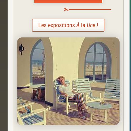
Les expositions
À
la
Une
!