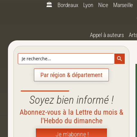
🏛️
Bordeaux
Lyon
Nice
Marseille
Appel à auteurs
Art
Search Bu
Search
for:
Par région & département
Soyez bien informé !
Abonnez-vous à la Lettre du mois &
l'Hebdo du dimanche
Je m'abonne !