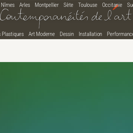
Nîmes
Arles
Montpellier
Sète
Toulouse
Occitanie
Su
s Plastiques
Art Moderne
Dessin
Installation
Performanc
tton