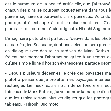
est le summum de la beauté artificielle, que j’ai trouvé
chacun des pins se courbant coquettement dans tous le
paire imaginaire de paravents à six panneaux. Voici do
photographié échappe à tout emplacement réel. C’est p
picturale, tout comme l’était l’original. » Hiroshi Sugimot
L’imaginaire pictural est partout à l’oeuvre dans les ph
sa carrière, les Seascape, dont une sélection sera prése
en dialogue avec des toiles tardives de Mark Rothko. 
frôlent par moment l’abstraction grâce à un temps d’e
qu’une simple ligne d’horizon évanescente, partage géomét
« Depuis plusieurs décennies, je crée des paysages ma
plutôt à penser que je projette mes paysages intérieur
rectangles lumineux, eau en train de se fondre en rect
tableaux de Mark Rothko, j’ai vu comme la marque d’un ho
que les tableaux sont plus véridiques que les photogra
tableaux. » Hiroshi Sugimoto