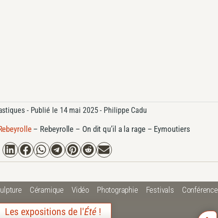
astiques
- Publié le
14 mai 2025 -
Philippe Cadu
Rebeyrolle
–
Rebeyrolle – On dit qu’il a la rage – Eymoutiers
ulpture
Céramique
Vidéo
Photographie
Festivals
Conférenc
Les expositions de l'
Été
!