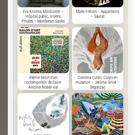
Eva Kristina Mindszenti –
Marie Frécon – Apparitions
Hôpital public, Visites
– Saurat
Privées – Monferran-Savès
49ème salon d’art
Carolina Cutini, Corps en
contemporain de Saint-
mutation – Jérôme Grivel –
Antonin Noble-Val
Segonzac