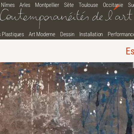
Nîmes
Arles
Montpellier
Sète
Toulouse
Occitanie
Su
s Plastiques
Art Moderne
Dessin
Installation
Performanc
Es
tton