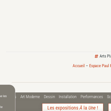
Arts Pl
Accueil
–
Espace Paul 
 Plastiques
Art Moderne
Dessin
Installation
Performances
Sc
ue les
Les expositions
À
la
Une
!
le