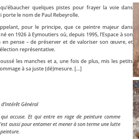
t qu’ébaucher quelques pistes pour frayer la voie dans
ui porte le nom de Paul Rebeyrolle.
appelant, pour le principe, que ce peintre majeur dans
st né en 1926 à Eymoutiers où, depuis 1995, l’Espace à son
n en pense – de préserver et de valoriser son œuvre, et
élection représentative.
roussé les manches et a, une fois de plus, mis les petits
 hommage à sa juste (dé)mesure. […]
 d’Intérêt Général
et qui accuse. Et qui entre en rage de peinture comme
ur, c’est aussi pour entamer et mener à son terme une lutte
 peinture.