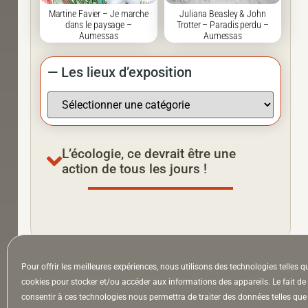
Martine Favier – Je marche
Juliana Beasley & John
dans le paysage –
Trotter – Paradis perdu –
Aumessas
Aumessas
— Les lieux d’exposition
L’écologie, ce devrait être une
action de tous les jours !
À la Une
Appel à auteurs
Arts
Pour offrir les meilleures expériences, nous utilisons des technologies telles q
cookies pour stocker et/ou accéder aux informations des appareils. Le fait de
consentir à ces technologies nous permettra de traiter des données telles que 