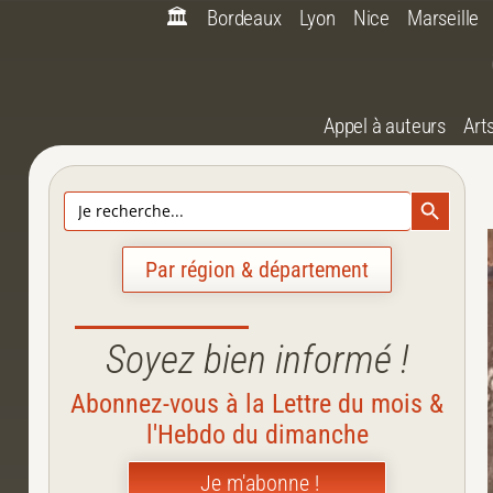
🏛️
Bordeaux
Lyon
Nice
Marseille
Appel à auteurs
Art
Search Bu
Search
for:
Par région & département
Soyez bien informé !
Abonnez-vous à la Lettre du mois &
l'Hebdo du dimanche
Je m'abonne !