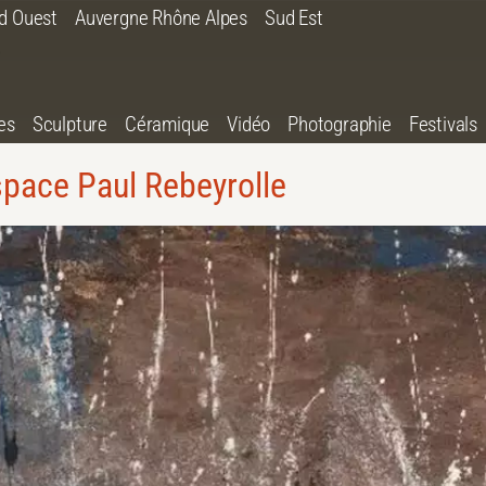
d Ouest
Auvergne Rhône Alpes
Sud Est
es
Sculpture
Céramique
Vidéo
Photographie
Festivals
pace Paul Rebeyrolle