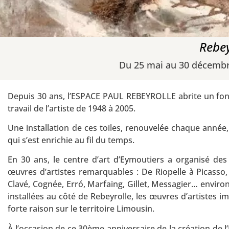
Rebey
Du 25 mai au 30 décembr
Depuis 30 ans, l’ESPACE PAUL REBEYROLLE abrite un fond
travail de l’artiste de 1948 à 2005.
Une installation de ces toiles, renouvelée chaque année
qui s’est enrichie au fil du temps.
En 30 ans, le centre d’art d’Eymoutiers a organisé des 
œuvres d’artistes remarquables : De Riopelle à Picasso
Clavé, Cognée, Erró, Marfaing, Gillet, Messagier… environ
installées au côté de Rebeyrolle, les œuvres d’artistes 
forte raison sur le territoire Limousin.
À l’occasion de ce 30ème anniversaire de la création de 