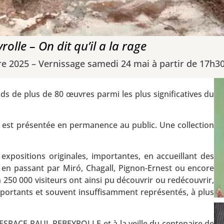
rolle – On dit qu’il a la rage
e 2025 – Vernissage samedi 24 mai à partir de 17h3
s de plus de 80 œuvres parmi les plus significatives du
, est présentée en permanence au public. Une collection
expositions originales, importantes, en accueillant des
, en passant par Miró, Chagall, Pignon-Ernest ou encore
 250 000 visiteurs ont ainsi pu découvrir ou redécouvrir,
importants et souvent insuffisamment représentés, à plus
l’ESPACE PAUL REBEYROLLE et à la veille du centenaire de