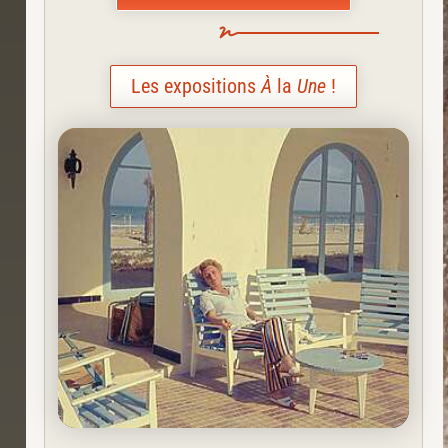
Les expositions
À
la
Une
!