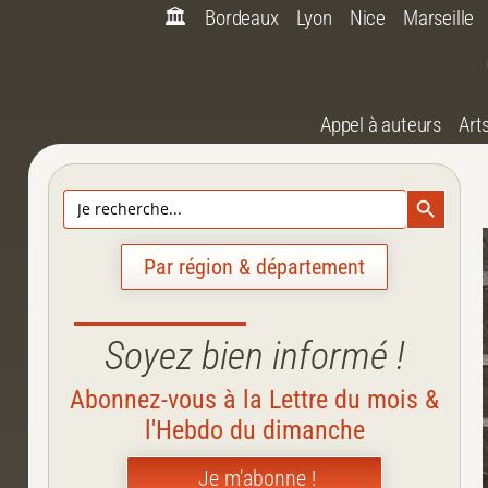
🏛️
Bordeaux
Lyon
Nice
Marseille
Appel à auteurs
Art
Search Bu
Search
for:
Par région & département
Soyez bien informé !
Abonnez-vous à la Lettre du mois &
l'Hebdo du dimanche
Je m'abonne !