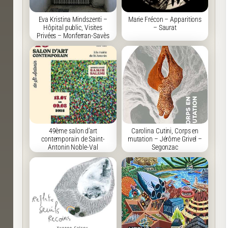
Eva Kristina Mindszenti –
Marie Frécon – Apparitions
Hôpital public, Visites
– Saurat
Privées – Monferran-Savès
49ème salon d’art
Carolina Cutini, Corps en
contemporain de Saint-
mutation – Jérôme Grivel –
Antonin Noble-Val
Segonzac