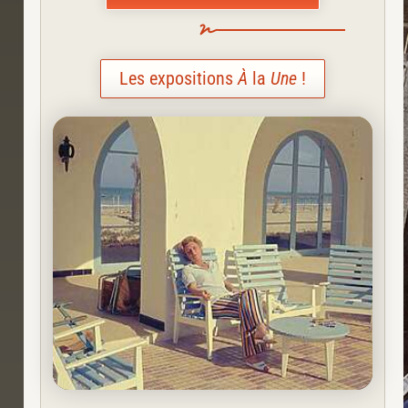
Les expositions
À
la
Une
!