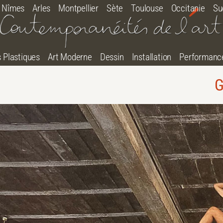
Nîmes
Arles
Montpellier
Sète
Toulouse
Occitanie
Su
s Plastiques
Art Moderne
Dessin
Installation
Performanc
G
tton