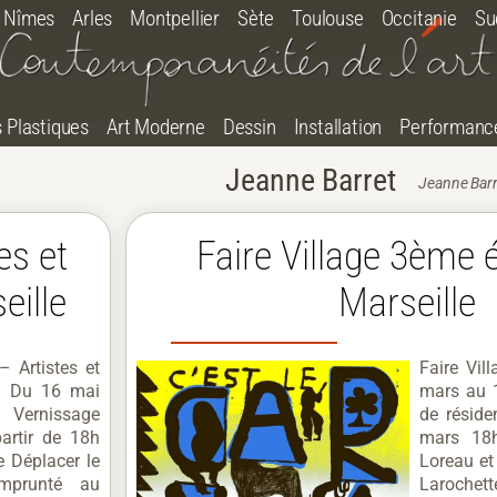
Nîmes
Arles
Montpellier
Sète
Toulouse
Occitanie
Su
s Plastiques
Art Moderne
Dessin
Installation
Performanc
Jeanne Barret
Jeanne Barr
es et
Faire Village 3ème 
eille
Marseille
– Artistes et
Faire Vil
a Du 16 mai
mars au 1
 Vernissage
de résid
artir de 18h
mars 18
ée Déplacer le
Loreau et 
emprunté au
Larochet