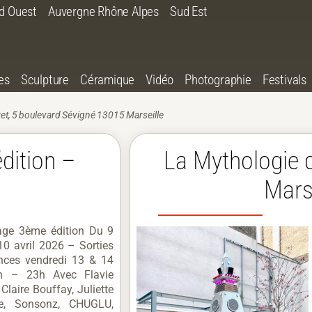
d Ouest
Auvergne Rhône Alpes
Sud Est
es
Sculpture
Céramique
Vidéo
Photographie
Festivals
et, 5 boulevard Sévigné 13015 Marseille
édition –
La Mythologie 
Marse
lage 3ème édition Du 9
0 avril 2026 – Sorties
ences vendredi 13 & 14
h – 23h Avec Flavie
Claire Bouffay, Juliette
te, Sonsonz, CHUGLU,