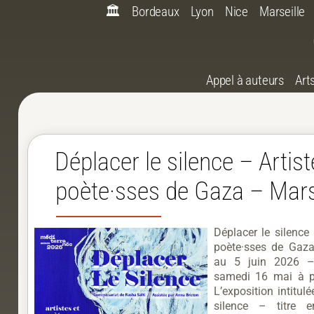
🏛️
Bordeaux
Lyon
Nice
Marseille
Appel à auteurs
Art
Déplacer le silence – Artist
poète·sses de Gaza – Mars
Déplacer le silence 
poète·sses de Gaz
au 5 juin 2026 –
samedi 16 mai à p
L’exposition intitul
silence – titre 