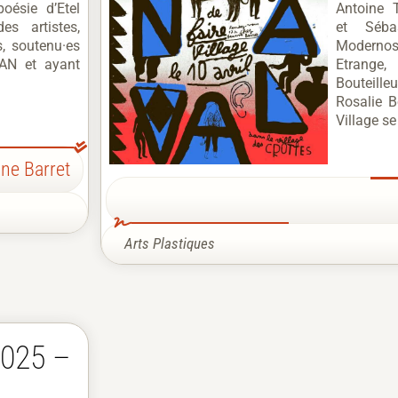
poésie d’Etel
Antoine 
s artistes,
et Séba
 soutenu·es
Modernos
’AN et ayant
Etrange
Bouteille
Rosalie B
Village se
ne Barret
Arts Plastiques
 2025 –