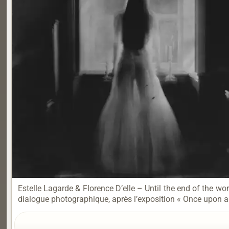
Estelle Lagarde & Florence D’elle – Until the end of the wo
dialogue photographique, après l’exposition « Once upon a