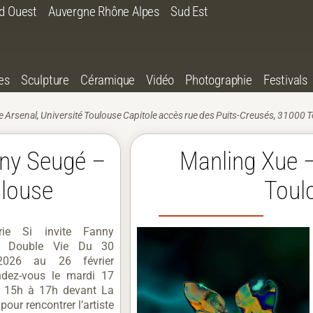
d Ouest
Auvergne Rhône Alpes
Sud Est
es
Sculpture
Céramique
Vidéo
Photographie
Festivals
ite Arsenal, Université Toulouse Capitole accès rue des Puits-Creusés, 31000 
anny Seugé –
Manling Xue 
ulouse
Toul
rie Si invite Fanny
 Double Vie Du 30
 2026 au 26 février
dez-vous le mardi 17
de 15h à 17h devant La
 pour rencontrer l’artiste