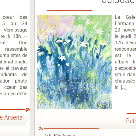
 cœur des
La Gale
u 5 au 24
Ehrmann 
 Vernissage
20 novem
bre à 18h –
le jeudi
 Hall Une
17h deva
 rassemble
rencontrer
urnalistes de
est le 
nationale,
urbain t
s et travaux
d’exposi
tudiants de
situé dan
osition photo
chaussée 
u cœur des
ici […]
er à des défis
te Arsenal
Peti
Arts Plastiques