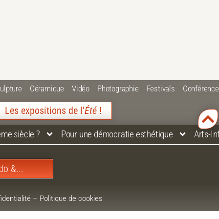
ulpture
Céramique
Vidéo
Photographie
Festivals
Conférenc
Les expositions de l'
Été
!
ème siècle ?
Pour une démocratie esthétique
Arts-I
do &...
identialité
–
Politique de cookies
–
Plan du site