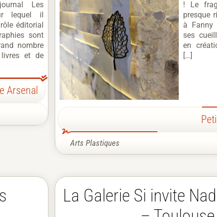
journal Les
! Le fragi
ur lequel il
presque r
ôle éditorial
à Fanny 
raphies sont
ses cueil
grand nombre
en créat
livres et de
[…]
te Arsenal
Peti
Arts Plastiques
s
La Galerie Si invite N
– Toulouse