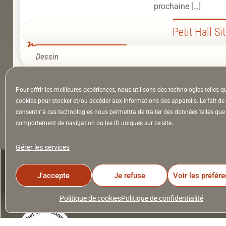
prochaine […]
Petit Hall Si
Dessin
Pour offrir les meilleures expériences, nous utilisons des technologies telles q
À la Une
Appel à auteurs
Arts
cookies pour stocker et/ou accéder aux informations des appareils. Le fait de
consentir à ces technologies nous permettra de traiter des données telles que 
comportement de navigation ou les ID uniques sur ce site.
la Lettre & l’Hebdo
Gérer les services
J'accepte
Je refuse
Voir les préfér
Politique de cookies
Politique de confidentialité