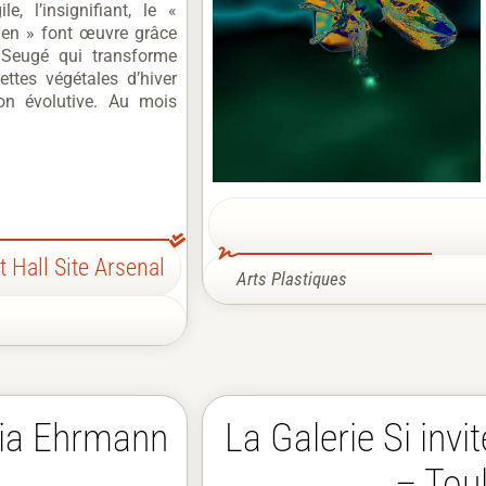
le, l’insignifiant, le «
ien » font œuvre grâce
Seugé qui transforme
lettes végétales d’hiver
ion évolutive. Au mois
t Hall Site Arsenal
Arts Plastiques
adia Ehrmann
La Galerie Si invi
– Tou