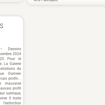
ns
 – Dessins
ovembre 2024
025 Pour le
, La Galerie
ustrations du
ique Damien
ais profil« .
ne mauvaise
uvais profil
eur satirique,
er. Il traite
’extinction