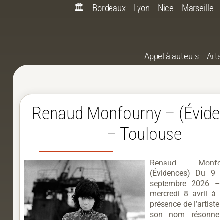
🏛️
Bordeaux
Lyon
Nice
Marseille
Appel à auteurs
Art
Renaud Monfourny – (Évide
– Toulouse
Renaud Monf
(Évidences) Du 9 
septembre 2026 –
mercredi 8 avril à
présence de l’artiste
son nom résonn