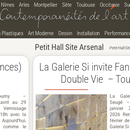
Nîmes
Arles
Montpellier
Sète
Toulouse
Occitanie
Su
s Plastiques
Art Moderne
Dessin
Installation
Performanc
Petit Hall Site Arsenal
Petit Hall S
nces)
La Galerie Si invite F
Double Vie – To
ourny –
La Gale
avril au 29
Seugé –
 Vernissage
janvier
 18h avec la
2026 Ren
. Aujourd’hui,
février 
e comme le
Galerie Si