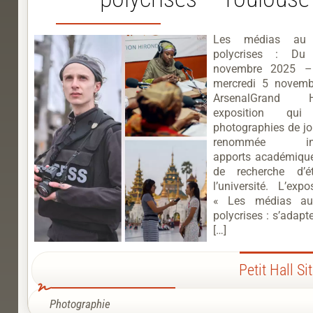
Les médias au
polycrises : D
novembre 2025 –
mercredi 5 novem
ArsenalGrand
exposition qui
photographies de jo
renommée inter
apports académique
de recherche d’é
l’université. L’exp
« Les médias a
polycrises : s’adapt
[…]
Petit Hall Si
Photographie