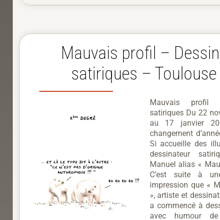
Mauvais profil – Dessi
satiriques – Toulouse
Mauvais profil
satiriques Du 22 n
au 17 janvier 2
changement d’année
Si accueille des ill
dessinateur satir
Manuel alias « Mauv
C’est suite à u
impression que « Ma
», artiste et dessinat
a commencé à dessin
avec humour de l