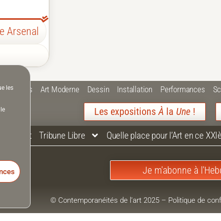
te Arsenal
ue les
 Plastiques
Art Moderne
Dessin
Installation
Performances
Sc
Les expositions
À
la
Une
!
le
Contact
Tribune Libre
Quelle place pour l’Art en ce XXI
Je m'abonne à l'Heb
ences
© Contemporanéités de l’art 2025
–
Politique de conf
Mentions Légales
–
Accessibilité