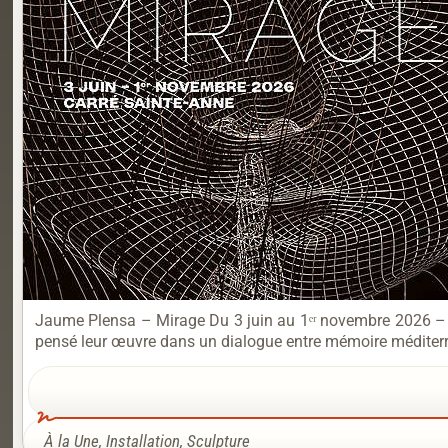
Jaume Plensa – Mirage Du 3 juin au 1ᵉʳ novembre 2026 – Ve
pensé leur œuvre dans un dialogue entre mémoire méditerran
À la Une
,
Installation
,
Sculpture