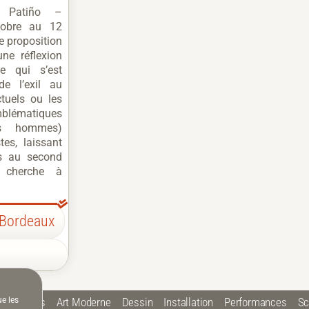
do Patiño –
tobre au 12
 proposition
une réflexion
ée qui s’est
de l’exil au
ectuels ou les
lématiques
es hommes)
tes, laissant
s au second
n cherche à
 Bordeaux
ue les
 Plastiques
Art Moderne
Dessin
Installation
Performances
Sc