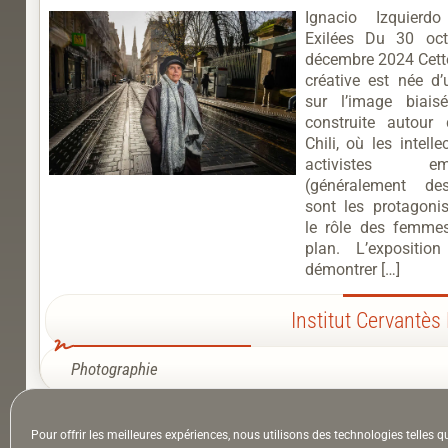
Ignacio Izquier
Exilées Du 30 oc
décembre 2024 Cette
créative est née d’
sur l’image biais
construite autour 
Chili, où les intell
activistes emb
(généralement d
sont les protagonis
le rôle des femme
plan. L’expositio
démontrer […]
Institut Cervantès
Photographie
Pour offrir les meilleures expériences, nous utilisons des technologies telles q
À la Une
Appel à auteurs
Arts