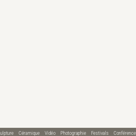
ulpture
Céramique
Vidéo
Photographie
Festivals
Conférenc