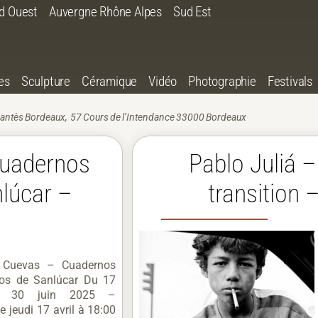
d Ouest
Auvergne Rhône Alpes
Sud Est
es
Sculpture
Céramique
Vidéo
Photographie
Festivals
rvantès Bordeaux, 57 Cours de l’Intendance 33000 Bordeaux
Cuadernos
Pablo Juliá –
lúcar –
transition 
z Cuevas – Cuadernos
os de Sanlúcar Du 17
au 30 juin 2025 –
e jeudi 17 avril à 18:00