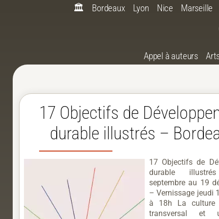
🏛️
Bordeaux
Lyon
Nice
Marseille
Appel à auteurs
Art
17 Objectifs de Développe
durable illustrés – Borde
17 Objectifs de D
durable illust
septembre au 19 d
– Vernissage jeudi 
à 18h La culture
transversal et 