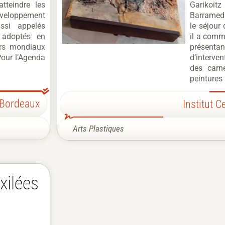
tteindre les
Garikoit
veloppement
Barramed
ssi appelés
le séjour
, adoptés en
il a comm
ers mondiaux
présent
Pour l’Agenda
d’interve
des carn
peintures 
 Bordeaux
Institut 
Arts Plastiques
xilées