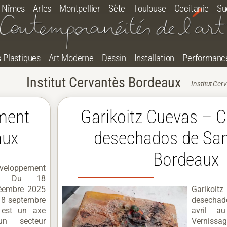
Nîmes
Arles
Montpellier
Sète
Toulouse
Occitanie
Su
s Plastiques
Art Moderne
Dessin
Installation
Performanc
Institut Cervantès Bordeaux
Institut Ce
ment
Garikoitz Cuevas – 
aux
desechados de San
Bordeaux
éveloppement
rés Du 18
éembre 2025
Garikoit
18 septembre
desechad
 est un axe
avril 
un secteur
Vernissag