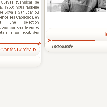
z Cuevas (Sanlúcar de
a, 1968) nous rappelle
 de Goya à Sanlúcar, où
encé ses Caprichos, en
ant une sélection
ntions sur des livres et
ets mis au rebut, des
I
[…]
Photographie
Cervantès Bordeaux