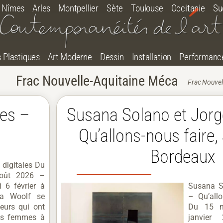
Nîmes
Arles
Montpellier
Sète
Toulouse
Occitanie
Su
s Plastiques
Art Moderne
Dessin
Installation
Performanc
Frac Nouvelle-Aquitaine Méca
Frac Nouvel
les –
Susana Solano et Jorg
Qu’allons-nous faire,
Bordeaux
digitales Du
août 2026 –
 6 février à
Susana S
ia Woolf se
– Qu’allo
eurs qui ont
Du 15 n
es femmes à
janvier