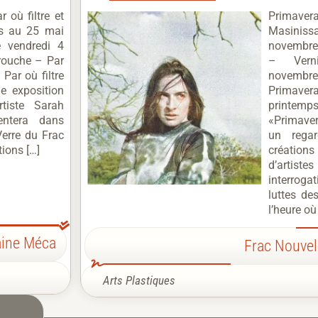
 où filtre et
Primav
rs au 25 mai
Masini
 vendredi 4
novembre
rouche – Par
– Vern
« Par où filtre
novembr
ne exposition
Primav
rtiste Sarah
printem
entera dans
«Primave
erre du Frac
un regar
ions […]
créatio
d’artis
interroga
luttes de
l’heure où
aine Méca
Frac Nouvel
Arts Plastiques