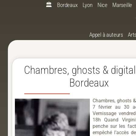
🏛️
Bordeaux
Lyon
Nice
Marseille
Appel à auteurs
Art
Chambres, ghosts & digita
Bordeaux
Chambres, ghosts & 
7 février au 30 
Vernissage vendredi
18h Quand Virgin
penche sur les fact
empêché l’accès d