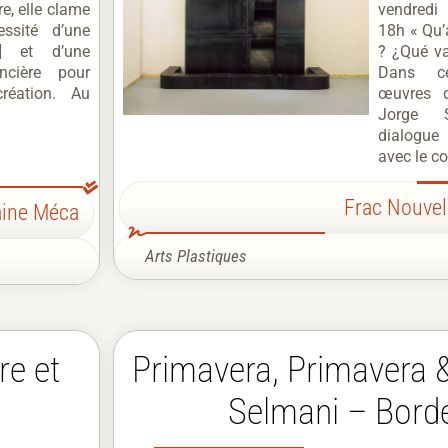
re, elle clame
vendredi
ssité d’une
18h « Qu’
] et d’une
? ¿Qué v
ncière pour
Dans ce
réation. Au
œuvres 
Jorge S
dialogue 
avec le co
Frac Nouvel
aine Méca
Arts Plastiques
re et
Primavera, Primavera 
Selmani – Bord