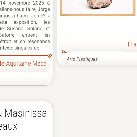
 14 novembre 2025 à
allons-nous faire, Jorge
amos a hacer, Jorge? »
tte exposition, les
de Susana Solano et
atorre entrent en
étroit et en résonance
Fra
ntexte singulier de
Arts Plastiques
le-Aquitaine Méca
& Masinissa
eaux