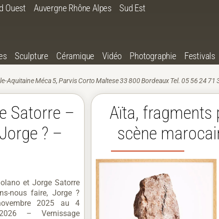
d Ouest
Auvergne Rhône Alpes
Sud Est
es
Sculpture
Céramique
Vidéo
Photographie
Festivals
le-Aquitaine Méca 5, Parvis Corto Maltese 33 800 Bordeaux Tel. 05 56 24 71 
e Satorre –
Aïta, fragments 
 Jorge ? –
scène marocai
olano et Jorge Satorre
ns-nous faire, Jorge ?
ovembre 2025 au 4
 2026 – Vernissage