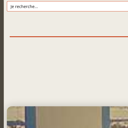
Search
for: