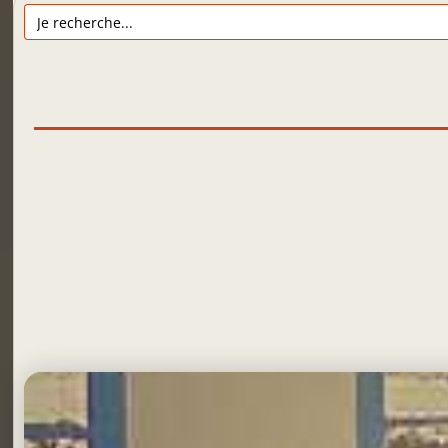
Search
for: