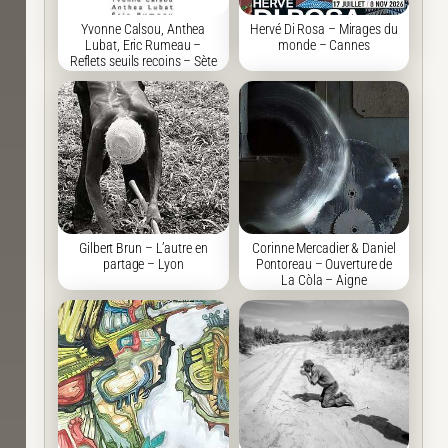
Yvonne Calsou, Anthea
Hervé Di Rosa – Mirages du
Lubat, Eric Rumeau –
monde – Cannes
Reflets seuils recoins – Sète
Gilbert Brun – L’autre en
Corinne Mercadier & Daniel
partage – Lyon
Pontoreau – Ouverture de
La Còla – Aigne