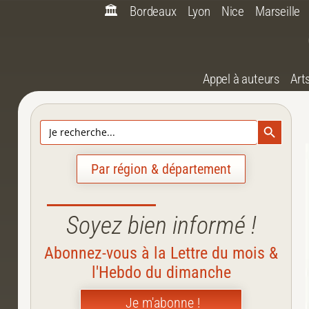
🏛️
Bordeaux
Lyon
Nice
Marseille
Appel à auteurs
Art
Search Bu
Search
for:
Par région & département
Soyez bien informé !
Abonnez-vous à la Lettre du mois &
l'Hebdo du dimanche
Je m'abonne !