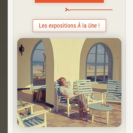
Les expositions
À
la
Une
!