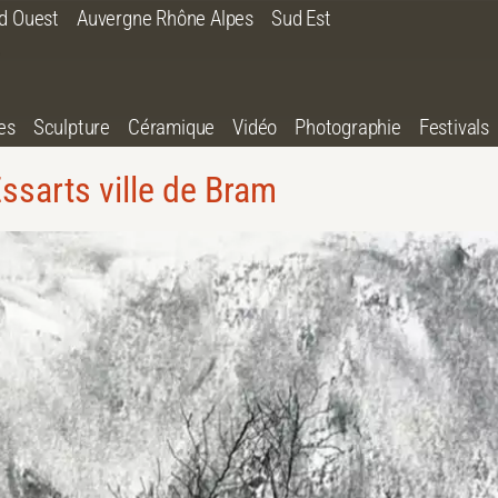
d Ouest
Auvergne Rhône Alpes
Sud Est
es
Sculpture
Céramique
Vidéo
Photographie
Festivals
ssarts ville de Bram