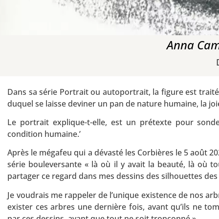
Anna Cami
Dans sa série Portrait ou autoportrait, la figure est trai
duquel se laisse deviner un pan de nature humaine, la joie
Le portrait explique-t-elle, est un prétexte pour sonde
condition humaine.’
Après le mégafeu qui a dévasté les Corbières le 5 août 
série bouleversante « là où il y avait la beauté, là où to
partager ce regard dans mes dessins des silhouettes des 
Je voudrais me rappeler de l’unique existence de nos arbre
exister ces arbres une dernière fois, avant qu’ils ne t
par ces dessins, avant que tout ne soit tronçonné »