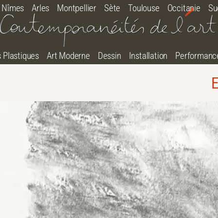
Nîmes
Arles
Montpellier
Sète
Toulouse
Occitanie
Su
s Plastiques
Art Moderne
Dessin
Installation
Performanc
E
tton