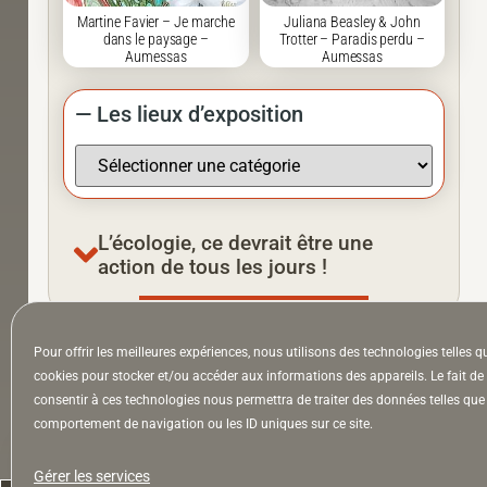
Martine Favier – Je marche
Juliana Beasley & John
dans le paysage –
Trotter – Paradis perdu –
Aumessas
Aumessas
— Les lieux d’exposition
L’écologie, ce devrait être une
action de tous les jours !
Pour offrir les meilleures expériences, nous utilisons des technologies telles q
À la Une
Appel à auteurs
Arts
cookies pour stocker et/ou accéder aux informations des appareils. Le fait de
consentir à ces technologies nous permettra de traiter des données telles que 
comportement de navigation ou les ID uniques sur ce site.
la Lettre & l’Hebdo
Gérer les services