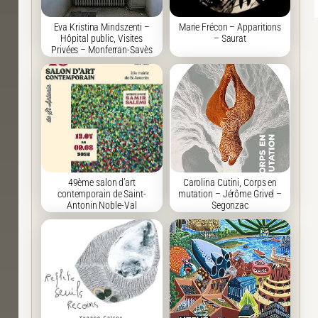
Eva Kristina Mindszenti –
Marie Frécon – Apparitions
Hôpital public, Visites
– Saurat
Privées – Monferran-Savès
49ème salon d’art
Carolina Cutini, Corps en
contemporain de Saint-
mutation – Jérôme Grivel –
Antonin Noble-Val
Segonzac