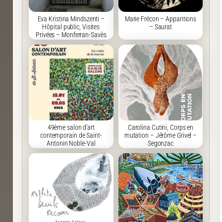
Eva Kristina Mindszenti –
Marie Frécon – Apparitions
Hôpital public, Visites
– Saurat
Privées – Monferran-Savès
49ème salon d’art
Carolina Cutini, Corps en
contemporain de Saint-
mutation – Jérôme Grivel –
Antonin Noble-Val
Segonzac