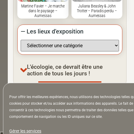
Martine Favier – Je marche
Juliana Beasley & John
dans le paysage –
Trotter – Paradis perdu –
Aumessas
Aumessas
— Les lieux d’exposition
L’écologie, ce devrait être une
action de tous les jours !
Pour offrir les meilleures expériences, nous utilisons des technologies telles q
À la Une
Appel à auteurs
Arts
cookies pour stocker et/ou accéder aux informations des appareils. Le fait de
consentir à ces technologies nous permettra de traiter des données telles que 
comportement de navigation ou les ID uniques sur ce site.
la Lettre & l’Hebdo
Gérer les services