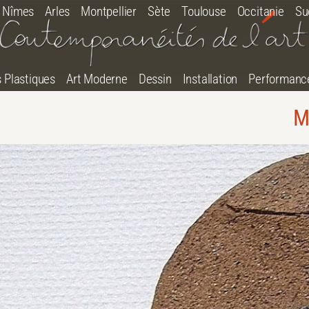
Nîmes
Arles
Montpellier
Sète
Toulouse
Occitanie
Su
s Plastiques
Art Moderne
Dessin
Installation
Performanc
M
tton