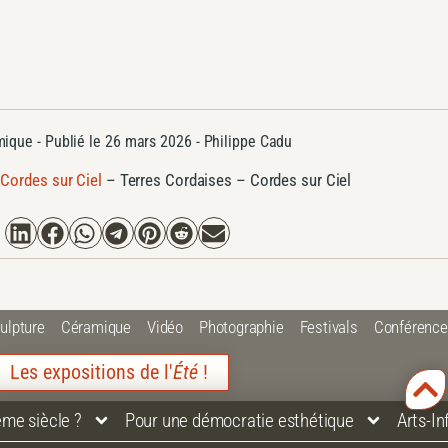
mique
- Publié le
26 mars 2026 -
Philippe Cadu
ordes sur Ciel
–
Terres Cordaises – Cordes sur Ciel
ulpture
Céramique
Vidéo
Photographie
Festivals
Conférenc
Les expositions de l'
Été
!
ème siècle ?
Pour une démocratie esthétique
Arts-I