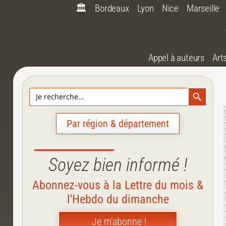
🏛️
Bordeaux
Lyon
Nice
Marseille
Appel à auteurs
Art
Search Bu
Search
for:
Par région & département
Soyez bien informé !
Abonnez-vous à la Lettre du mois &
l'Hebdo du dimanche
Je m'abonne !