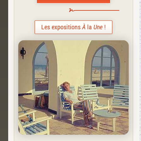
Les expositions
À
la
Une
!