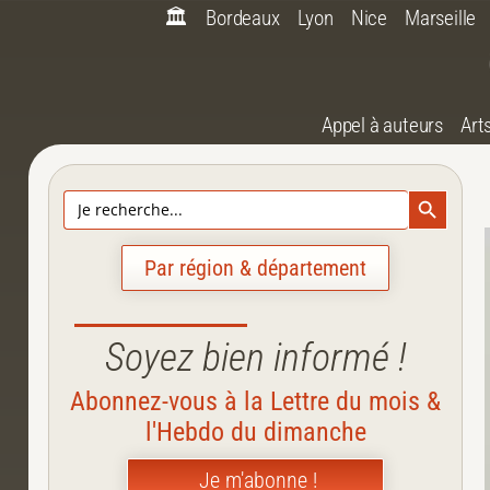
🏛️
Bordeaux
Lyon
Nice
Marseille
Appel à auteurs
Art
Search Bu
Search
for:
Par région & département
Soyez bien informé !
Abonnez-vous à la Lettre du mois &
l'Hebdo du dimanche
Je m'abonne !