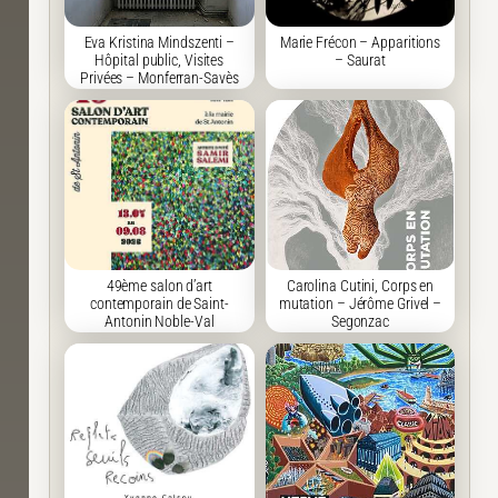
Eva Kristina Mindszenti –
Marie Frécon – Apparitions
Hôpital public, Visites
– Saurat
Privées – Monferran-Savès
49ème salon d’art
Carolina Cutini, Corps en
contemporain de Saint-
mutation – Jérôme Grivel –
Antonin Noble-Val
Segonzac