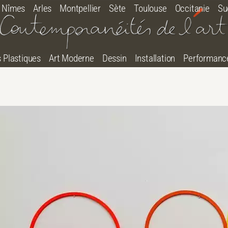
Nîmes
Arles
Montpellier
Sète
Toulouse
Occitanie
Su
s Plastiques
Art Moderne
Dessin
Installation
Performanc
tton