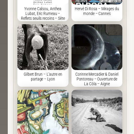
Yvonne Calsou, Anthea
Hervé Di Rosa – Mirages du
Lubat, Eric Rumeau –
monde – Cannes
Reflets seuils recoins – Sète
Gilbert Brun – L’autre en
Corinne Mercadier & Daniel
partage – Lyon
Pontoreau – Ouverture de
La Còla – Aigne