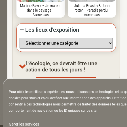
Martine Favier – Je marche
Juliana Beasley & John
dans le paysage –
Trotter – Paradis perdu –
Aumessas
Aumessas
— Les lieux d’exposition
L’écologie, ce devrait être une
action de tous les jours !
Pour offrir les meilleures expériences, nous utilisons des technologies telles q
À la Une
Appel à auteurs
Arts
cookies pour stocker et/ou accéder aux informations des appareils. Le fait de
consentir à ces technologies nous permettra de traiter des données telles que 
comportement de navigation ou les ID uniques sur ce site.
la Lettre & l’Hebdo
Gérer les services