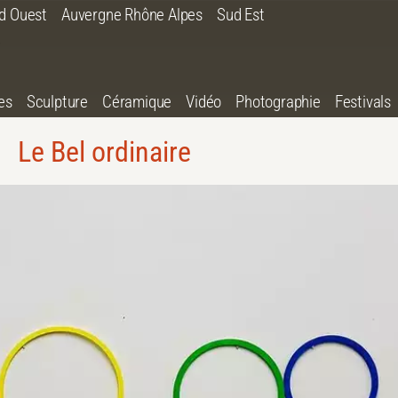
d Ouest
Auvergne Rhône Alpes
Sud Est
es
Sculpture
Céramique
Vidéo
Photographie
Festivals
Le Bel ordinaire