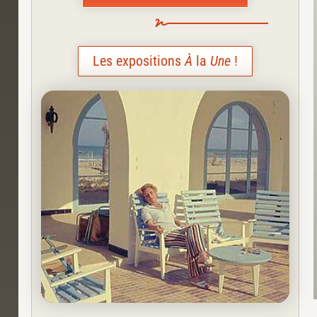
Les expositions
À
la
Une
!