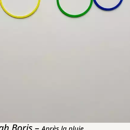
ah Boris –
Après la pluie